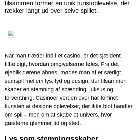
tilsammen former en unik turistoplevelse, der
rækker langt ud over selve spillet.
Når man træder ind i et casino, er det sjældent
tilfældigt, hvordan omgivelserne føles. Fra det
øjeblik dørene åbnes, mødes man af et særligt
samspil mellem lys, lyd og design, der tilsammen
skaber en stemning af spænding, luksus og
forventning. Casinoer verden over har forfinet
kunsten at designe oplevelser, der ikke blot handler
om spil – men om at skabe et univers, hvor
gæsterne glemmer tid og sted.
Lys som stemningsskaber