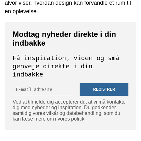
alvor viser, hvordan design kan forvandle et rum til
en oplevelse.
Modtag nyheder direkte i din
indbakke
Få inspiration, viden og små
genveje direkte i din
indbakke.
REGISTRER
Ved at tilmelde dig accepterer du, at vi må kontakte
dig med nyheder og inspiration. Du godkender
samtidig vores vilkår og databehandling, som du
kan læse mere om i vores politik.