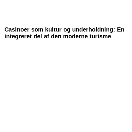
Casinoer som kultur og underholdning: En
integreret del af den moderne turisme