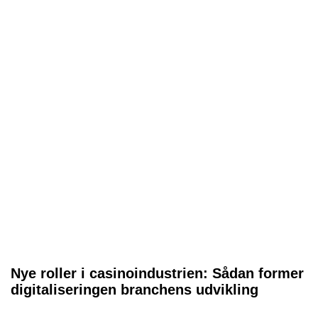
Nye roller i casinoindustrien: Sådan former
digitaliseringen branchens udvikling