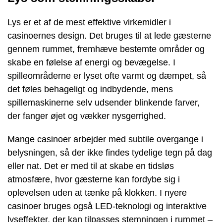
Lys er et af de mest effektive virkemidler i
casinoernes design. Det bruges til at lede gæsterne
gennem rummet, fremhæve bestemte områder og
skabe en følelse af energi og bevægelse. I
spilleområderne er lyset ofte varmt og dæmpet, så
det føles behageligt og indbydende, mens
spillemaskinerne selv udsender blinkende farver,
der fanger øjet og vækker nysgerrighed.
Mange casinoer arbejder med subtile overgange i
belysningen, så der ikke findes tydelige tegn på dag
eller nat. Det er med til at skabe en tidsløs
atmosfære, hvor gæsterne kan fordybe sig i
oplevelsen uden at tænke på klokken. I nyere
casinoer bruges også LED-teknologi og interaktive
lyseffekter, der kan tilpasses stemningen i rummet –