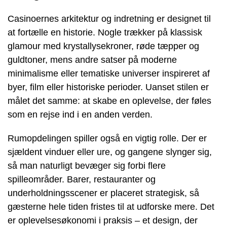
Casinoernes arkitektur og indretning er designet til
at fortælle en historie. Nogle trækker på klassisk
glamour med krystallysekroner, røde tæpper og
guldtoner, mens andre satser på moderne
minimalisme eller tematiske universer inspireret af
byer, film eller historiske perioder. Uanset stilen er
målet det samme: at skabe en oplevelse, der føles
som en rejse ind i en anden verden.
Rumopdelingen spiller også en vigtig rolle. Der er
sjældent vinduer eller ure, og gangene slynger sig,
så man naturligt bevæger sig forbi flere
spilleområder. Barer, restauranter og
underholdningsscener er placeret strategisk, så
gæsterne hele tiden fristes til at udforske mere. Det
er oplevelsesøkonomi i praksis – et design, der