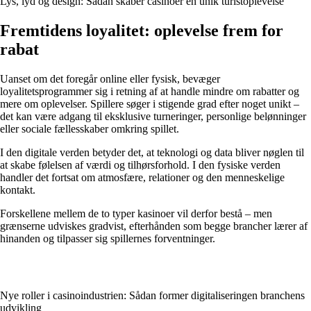
Lys, lyd og design: Sådan skaber casinoer en unik turistoplevelse
Fremtidens loyalitet: oplevelse frem for
rabat
Uanset om det foregår online eller fysisk, bevæger
loyalitetsprogrammer sig i retning af at handle mindre om rabatter og
mere om oplevelser. Spillere søger i stigende grad efter noget unikt –
det kan være adgang til eksklusive turneringer, personlige belønninger
eller sociale fællesskaber omkring spillet.
I den digitale verden betyder det, at teknologi og data bliver nøglen til
at skabe følelsen af værdi og tilhørsforhold. I den fysiske verden
handler det fortsat om atmosfære, relationer og den menneskelige
kontakt.
Forskellene mellem de to typer kasinoer vil derfor bestå – men
grænserne udviskes gradvist, efterhånden som begge brancher lærer af
hinanden og tilpasser sig spillernes forventninger.
Nye roller i casinoindustrien: Sådan former digitaliseringen branchens
udvikling