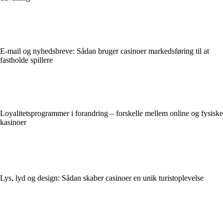
E-mail og nyhedsbreve: Sådan bruger casinoer markedsføring til at
fastholde spillere
Loyalitetsprogrammer i forandring – forskelle mellem online og fysiske
kasinoer
Lys, lyd og design: Sådan skaber casinoer en unik turistoplevelse