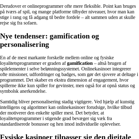
Derudover er onlineprogrammer ofte mere fleksible. Point kan bruges
på tværs af spil, og mange platforme tilbyder niveauer, hvor man kan
stige i rang og få adgang til bedre fordele – alt sammen uden at skulle
rejse sig fra sofaen.
Nye tendenser: gamification og
personalisering
En af de mest markante forskelle mellem online og fysiske
loyalitetsprogrammer er graden af
gamification
– altså brugen af
spilelementer i selve belønningssystemet. Onlinekasinoer integrerer
ofte missioner, udfordringer og badges, som gør det sjovere at deltage i
programmet. Det skaber en ekstra dimension af engagement, hvor
spillerne ikke kun spiller for gevinster, men også for at opnå status og
symbolsk anerkendelse.
Samtidig bliver personalisering stadig vigtigere. Ved hjælp af kunstig
intelligens og algoritmer kan onlinekasinoer forudsige, hvilke tilbud
der motiverer den enkelte spiller mest. Det betyder, at
loyalitetsprogrammer i stigende grad bevæger sig væk fra
standardiserede bonusser og hen imod individuelle oplevelser.
Fysiske kasinoer tilpasser sig den digitale