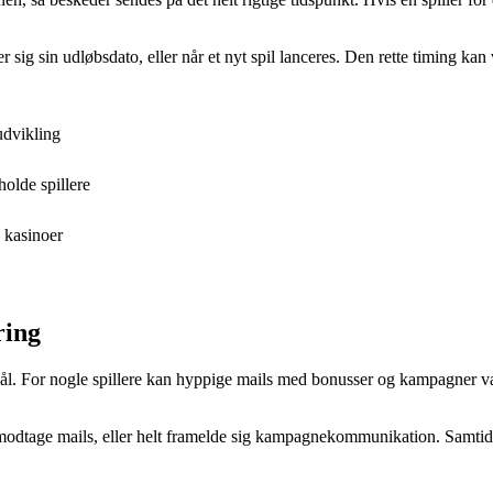
 sin udløbsdato, eller når et nyt spil lanceres. Den rette timing kan væ
udvikling
olde spillere
 kasinoer
ring
ål. For nogle spillere kan hyppige mails med bonusser og kampagner være
 vil modtage mails, eller helt framelde sig kampagnekommunikation. Samt