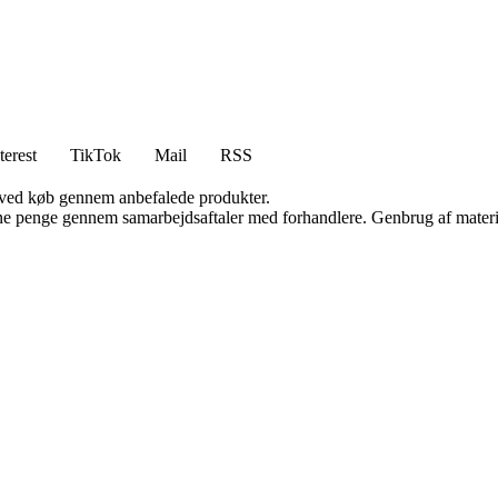
terest
TikTok
Mail
RSS
 ved køb gennem anbefalede produkter.
jene penge gennem samarbejdsaftaler med forhandlere. Genbrug af materi