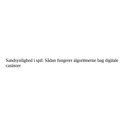
Sandsynlighed i spil: Sådan fungerer algoritmerne bag digitale
casinoer