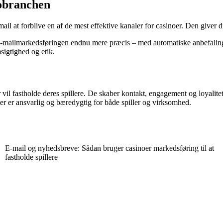
nobranchen
l at forblive en af de mest effektive kanaler for casinoer. Den giver dir
 e-mailmarkedsføringen endnu mere præcis – med automatiske anbefalinge
sigtighed og etik.
 vil fastholde deres spillere. De skaber kontakt, engagement og loyalit
der er ansvarlig og bæredygtig for både spiller og virksomhed.
E-mail og nyhedsbreve: Sådan bruger casinoer markedsføring til at
fastholde spillere