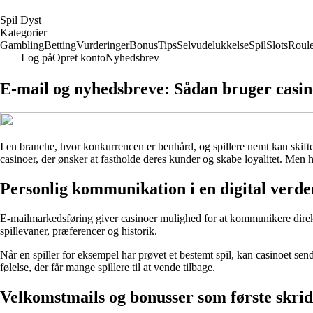
S
pil
D
yst
Kategorier
Gambling
Betting
Vurderinger
Bonus
Tips
Selvudelukkelse
Spil
Slots
Roule
Log på
Opret konto
Nyhedsbrev
E-mail og nyhedsbreve: Sådan bruger casinoe
I en branche, hvor konkurrencen er benhård, og spillere nemt kan skifte 
casinoer, der ønsker at fastholde deres kunder og skabe loyalitet. Men 
Personlig kommunikation i en digital verde
E-mailmarkedsføring giver casinoer mulighed for at kommunikere direkte 
spillevaner, præferencer og historik.
Når en spiller for eksempel har prøvet et bestemt spil, kan casinoet s
følelse, der får mange spillere til at vende tilbage.
Velkomstmails og bonusser som første skrid