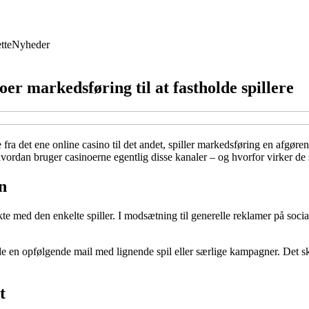
tte
Nyheder
r markedsføring til at fastholde spillere
fra det ene online casino til det andet, spiller markedsføring en afgøren
hvordan bruger casinoerne egentlig disse kanaler – og hvorfor virker de 
n
med den enkelte spiller. I modsætning til generelle reklamer på sociale
ende en opfølgende mail med lignende spil eller særlige kampagner. Det
t