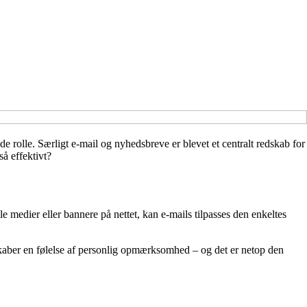
de rolle. Særligt e-mail og nyhedsbreve er blevet et centralt redskab for
så effektivt?
 medier eller bannere på nettet, kan e-mails tilpasses den enkeltes
 skaber en følelse af personlig opmærksomhed – og det er netop den