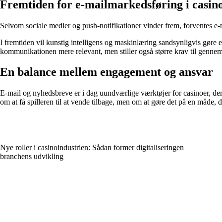
Fremtiden for e-mailmarkedsføring i casi
Selvom sociale medier og push-notifikationer vinder frem, forventes e-mai
I fremtiden vil kunstig intelligens og maskinlæring sandsynligvis gøre
kommunikationen mere relevant, men stiller også større krav til gennem
En balance mellem engagement og ansvar
E-mail og nyhedsbreve er i dag uundværlige værktøjer for casinoer, der
om at få spilleren til at vende tilbage, men om at gøre det på en måde, 
Nye roller i casinoindustrien: Sådan former digitaliseringen
branchens udvikling