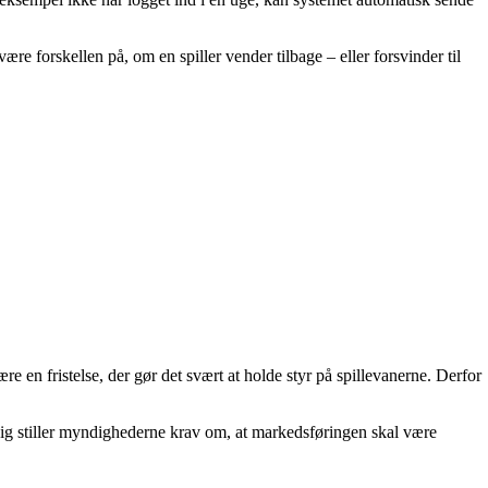
re forskellen på, om en spiller vender tilbage – eller forsvinder til
 en fristelse, der gør det svært at holde styr på spillevanerne. Derfor
idig stiller myndighederne krav om, at markedsføringen skal være