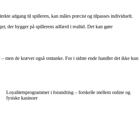
ekte adgang til spilleren, kan måles præcist og tilpasses individuelt.
r, der bygger på spillerens adfærd i realtid. Det kan gøre
et – men de kræver også omtanke. For i sidste ende handler det ikke kun
Loyalitetsprogrammer i forandring – forskelle mellem online og
fysiske kasinoer