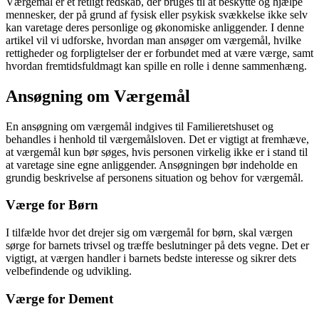
Værgemål er et retligt redskab, der bruges til at beskytte og hjælpe
mennesker, der på grund af fysisk eller psykisk svækkelse ikke selv
kan varetage deres personlige og økonomiske anliggender. I denne
artikel vil vi udforske, hvordan man ansøger om værgemål, hvilke
rettigheder og forpligtelser der er forbundet med at være værge, samt
hvordan fremtidsfuldmagt kan spille en rolle i denne sammenhæng.
Ansøgning om Værgemål
En ansøgning om værgemål indgives til Familieretshuset og
behandles i henhold til værgemålsloven. Det er vigtigt at fremhæve,
at værgemål kun bør søges, hvis personen virkelig ikke er i stand til
at varetage sine egne anliggender. Ansøgningen bør indeholde en
grundig beskrivelse af personens situation og behov for værgemål.
Værge for Børn
I tilfælde hvor det drejer sig om værgemål for børn, skal værgen
sørge for barnets trivsel og træffe beslutninger på dets vegne. Det er
vigtigt, at værgen handler i barnets bedste interesse og sikrer dets
velbefindende og udvikling.
Værge for Dement