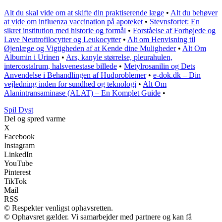
Alt du skal vide om at skifte din praktiserende læge
•
Alt du behøver
at vide om influenza vaccination på apoteket
•
Stevnsfortet: En
sikret institution med historie og formål
•
Forståelse af Forhøjede og
Lave Neutrofilocytter og Leukocytter
•
Alt om Henvisning til
Øjenlæge og Vigtigheden af at Kende dine Muligheder
•
Alt Om
Albumin i Urinen
•
Ars, kanyle størrelse, pleurahulen,
intercostalrum, halsvenestase billede
•
Metylrosanilin og Dets
Anvendelse i Behandlingen af Hudproblemer
•
e-dok.dk – Din
vejledning inden for sundhed og teknologi
•
Alt Om
Alanintransaminase (ALAT) – En Komplet Guide
•
S
pil
D
yst
Del og spred varme
X
Facebook
Instagram
LinkedIn
YouTube
Pinterest
TikTok
Mail
RSS
© Respekter venligst ophavsretten.
© Ophavsret gælder. Vi samarbejder med partnere og kan få