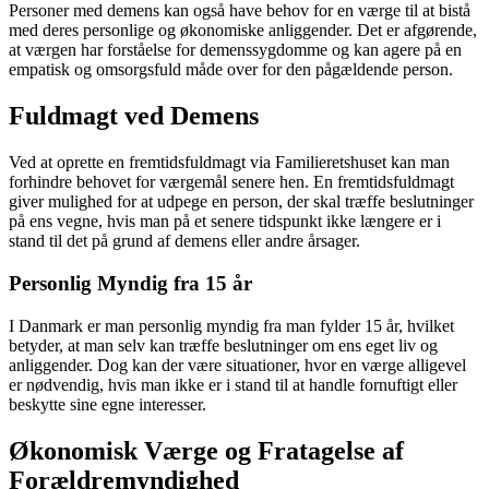
Personer med demens kan også have behov for en værge til at bistå
med deres personlige og økonomiske anliggender. Det er afgørende,
at værgen har forståelse for demenssygdomme og kan agere på en
empatisk og omsorgsfuld måde over for den pågældende person.
Fuldmagt ved Demens
Ved at oprette en fremtidsfuldmagt via Familieretshuset kan man
forhindre behovet for værgemål senere hen. En fremtidsfuldmagt
giver mulighed for at udpege en person, der skal træffe beslutninger
på ens vegne, hvis man på et senere tidspunkt ikke længere er i
stand til det på grund af demens eller andre årsager.
Personlig Myndig fra 15 år
I Danmark er man personlig myndig fra man fylder 15 år, hvilket
betyder, at man selv kan træffe beslutninger om ens eget liv og
anliggender. Dog kan der være situationer, hvor en værge alligevel
er nødvendig, hvis man ikke er i stand til at handle fornuftigt eller
beskytte sine egne interesser.
Økonomisk Værge og Fratagelse af
Forældremyndighed