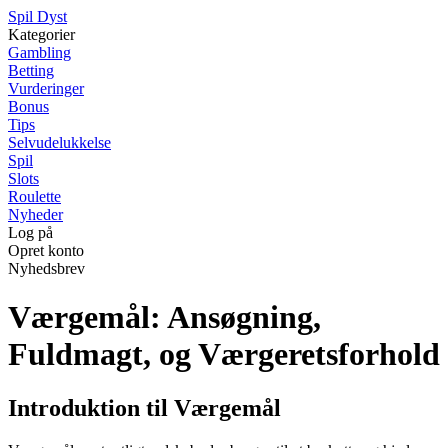
S
pil
D
yst
Kategorier
Gambling
Betting
Vurderinger
Bonus
Tips
Selvudelukkelse
Spil
Slots
Roulette
Nyheder
Log på
Opret konto
Nyhedsbrev
Værgemål: Ansøgning,
Fuldmagt, og Værgeretsforhold
Introduktion til Værgemål