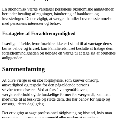
En økonomisk værge varetager personens økonomiske anliggender,
herunder betaling af regninger, håndtering af bankkonti og
investeringer. Det er vigtigt, at værgen handler i overensstemmelse
med personens interesser og behov.
Fratagelse af Forældremyndighed
I særlige tilfælde, hvor forældre ikke er i stand til at varetage deres
børns behov og trivsel, kan Familieretshuset beslutte at fratage dem
forældremyndigheden og udpege en værge til at tage sig af børnenes
anliggender.
Sammenfatning
At blive værge er en stor forpligtelse, som kræver omsorg,
ansvarlighed og respekt for den pågældende persons
selvbestemmelsesret. Ved at forstå værgemålsloven,
værgeretsforhold og de forskellige former for værgemål, kan man
medvirke til at beskytte og støtte dem, der har behov for hjælp og
omsorg i deres dagligdag.
Det er vigtigt at søge professionel rådgivning og bistand, hvis man
overvejer at ansøge om værgemål eller ønsker at oprette en