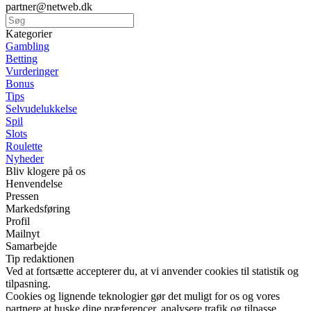
partner@netweb.dk
Kategorier
Gambling
Betting
Vurderinger
Bonus
Tips
Selvudelukkelse
Spil
Slots
Roulette
Nyheder
Bliv klogere på os
Henvendelse
Pressen
Markedsføring
Profil
Mailnyt
Samarbejde
Tip redaktionen
Ved at fortsætte accepterer du, at vi anvender cookies til statistik og
tilpasning.
Cookies og lignende teknologier gør det muligt for os og vores
partnere at huske dine præferencer, analysere trafik og tilpasse