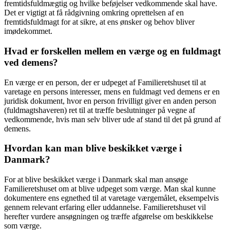
fremtidsfuldmægtig og hvilke beføjelser vedkommende skal have.
Det er vigtigt at få rådgivning omkring oprettelsen af en
fremtidsfuldmagt for at sikre, at ens ønsker og behov bliver
imødekommet.
Hvad er forskellen mellem en værge og en fuldmagt
ved demens?
En værge er en person, der er udpeget af Familieretshuset til at
varetage en persons interesser, mens en fuldmagt ved demens er en
juridisk dokument, hvor en person frivilligt giver en anden person
(fuldmagtshaveren) ret til at træffe beslutninger på vegne af
vedkommende, hvis man selv bliver ude af stand til det på grund af
demens.
Hvordan kan man blive beskikket værge i
Danmark?
For at blive beskikket værge i Danmark skal man ansøge
Familieretshuset om at blive udpeget som værge. Man skal kunne
dokumentere ens egnethed til at varetage værgemålet, eksempelvis
gennem relevant erfaring eller uddannelse. Familieretshuset vil
herefter vurdere ansøgningen og træffe afgørelse om beskikkelse
som værge.