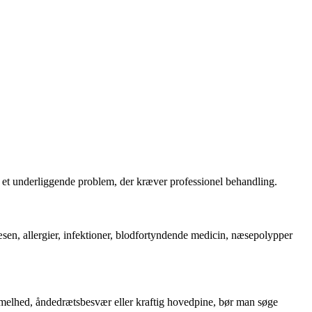
å et underliggende problem, der kræver professionel behandling.
æsen, allergier, infektioner, blodfortyndende medicin, næsepolypper
mmelhed, åndedrætsbesvær eller kraftig hovedpine, bør man søge