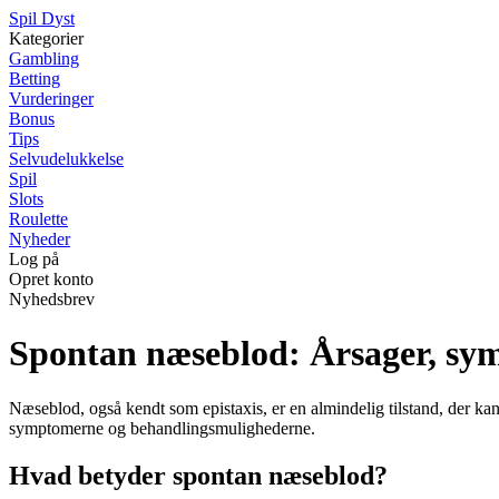
S
pil
D
yst
Kategorier
Gambling
Betting
Vurderinger
Bonus
Tips
Selvudelukkelse
Spil
Slots
Roulette
Nyheder
Log på
Opret konto
Nyhedsbrev
Spontan næseblod: Årsager, sy
Næseblod, også kendt som epistaxis, er en almindelig tilstand, der kan
symptomerne og behandlingsmulighederne.
Hvad betyder spontan næseblod?