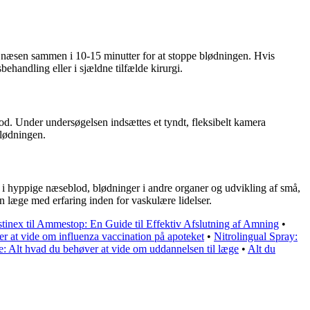
 næsen sammen i 10-15 minutter for at stoppe blødningen. Hvis
handling eller i sjældne tilfælde kirurgi.
od. Under undersøgelsen indsættes et tyndt, fleksibelt kamera
blødningen.
e i hyppige næseblod, blødninger i andre organer og udvikling af små,
 læge med erfaring inden for vaskulære lidelser.
tinex til Ammestop: En Guide til Effektiv Afslutning af Amning
•
r at vide om influenza vaccination på apoteket
•
Nitrolingual Spray:
 Alt hvad du behøver at vide om uddannelsen til læge
•
Alt du