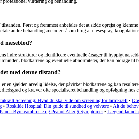
r professionel vurdering og behandling.
ilstanden. Først og fremmest anbefales det at sidde oprejst og klemme
befale andre behandlingsmetoder såsom brug af næsespray, koagulationsbe
med næseblod?
indre strukturer og identificere eventuelle årsager til hyppigt næsebl
limhinden, blodkarrene og eventuelle abnormiteter, der kan bidrage til 
det med denne tilstand?
r en sjælden arvelig lidelse, der påvirker blodkarrene og kan resulter
rhedsgrad og kræver ofte specialiseret behandling og opfølgning hos en
mkræft Screening: Hvad du skal vide om screening for tarmkræft
•
Dos
g
•
Roskilde Hospital: Din guide til sundhed og velvære
•
Alt du behøve
 Panel: Bynkeambrosie og Peanut Allergi Symptomer
•
Lægeuddannelse: