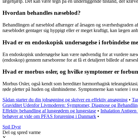
lægehjælp. Det kan være tegn på en underliggende tilstand, der kræve
Hvordan behandles næseblod?
Behandlingen af næseblod afhænger af årsagen og sværhedsgraden af t
næseblodet gentager sig hyppigt eller er meget kraftigt, kan lægen an
Hvad er en endoskopisk undersøgelse i forbindelse 
En endoskopisk undersøgelse kan være nødvendig for at vurdere næsens 
(endoskop) gennem næseborene for at få et detaljeret billede af næses
Hvad er morbus osler, og hvilke symptomer er forbun
Morbus Osler, også kendt som hereditær hæmorrhagisk teleangiektasi, e
røde pletter på huden og slimhinderne. Symptomerne kan variere i svæ
Sådan starter du din jobsøgning og skriver en effektiv ansøgning
•
Tar
Graviditet Udenfor Livmoderen: Symptomer, Diagnose og Behandlin
Effektiv behandling af lungeødem og lungestase
•
Inhalation Antigen
behøver at vide om PFAS forurening i Danmark
•
S
pil
D
yst
Del og spred varme
X