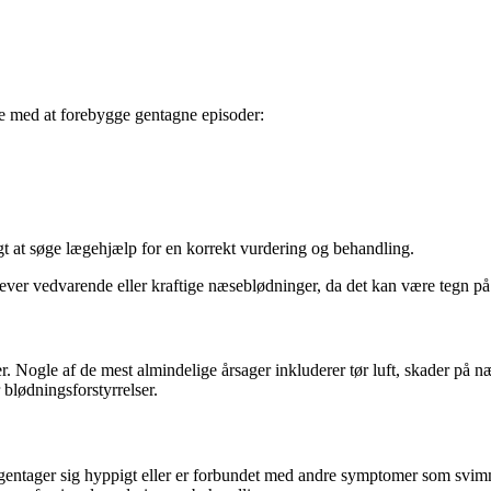
pe med at forebygge gentagne episoder:
gt at søge lægehjælp for en korrekt vurdering og behandling.
lever vedvarende eller kraftige næseblødninger, da det kan være tegn p
r. Nogle af de mest almindelige årsager inkluderer tør luft, skader på n
 blødningsforstyrrelser.
, gentager sig hyppigt eller er forbundet med andre symptomer som svi