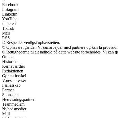
Facebook
Instagram
LinkedIn
YouTube
Pinterest
TikTok
Mail
RSS
© Respekter venligst ophavsretten.
© Ophavsret gælder. Vi samarbejder med partnere og kan få provisio
© Rettighederne til alt indhold på dette website forbeholdes. Vi kan 
Om os
Historien
Kerneværdier
Redaktionen
Gør en forskel
Vores adresser
Fællesskab
Partner
Sponsorat
Henvisningspartner
Teammedlem
Nyhedsmedier
Mail