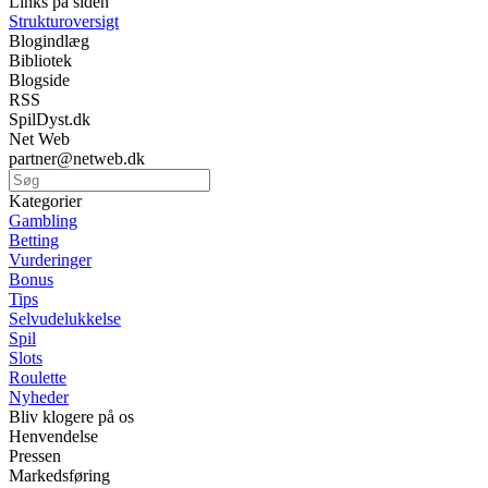
Links på siden
Strukturoversigt
Blogindlæg
Bibliotek
Blogside
RSS
SpilDyst.dk
Net Web
partner@netweb.dk
Kategorier
Gambling
Betting
Vurderinger
Bonus
Tips
Selvudelukkelse
Spil
Slots
Roulette
Nyheder
Bliv klogere på os
Henvendelse
Pressen
Markedsføring