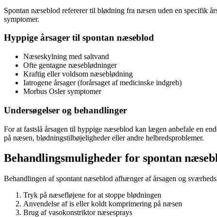
Spontan næseblod refererer til blødning fra næsen uden en specifik års
symptomer.
Hyppige årsager til spontan næseblod
Næseskylning med saltvand
Ofte gentagne næseblødninger
Kraftig eller voldsom næseblødning
Iatrogene årsager (forårsaget af medicinske indgreb)
Morbus Osler symptomer
Undersøgelser og behandlinger
For at fastslå årsagen til hyppige næseblod kan lægen anbefale en end
på næsen, blødningstilbøjeligheder eller andre helbredsproblemer.
Behandlingsmuligheder for spontan næseb
Behandlingen af spontant næseblod afhænger af årsagen og sværhedsg
Tryk på næsefløjene for at stoppe blødningen
Anvendelse af is eller koldt komprimering på næsen
Brug af vasokonstriktor næsesprays