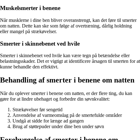
Muskelsmerter i benene
Når musklerne i dine ben bliver overanstrengt, kan det føre til smerter
om natten. Dette kan ske som følge af overtræning, dårlig holdning
eller mangel på strækøvelser.
Smerter i skinnebenet ved hvile
Smerter i skinnebenet ved hvile kan være tegn på betændelse eller
belastningsskader. Det er vigtigt at identificere årsagen til smerten for at
kunne behandle den effektivt.
Behandling af smerter i benene om natten
Når du oplever smerter i benene om natten, er der flere ting, du kan
gøre for at lindre ubehaget og forbedre din søvnkvalitet:
Strækøvelser før sengetid
Anvendelse af varmeomslag på de smertefulde områder
Undgå at sidde for længe ad gangen
Brug af støttepuder under dine ben under søvn
Forebyggelse af smerter i benene om