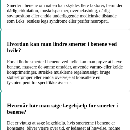
Smerter i benene om natten kan skyldes flere faktorer, herunder
dårlig cirkulation, muskelspasmer, overbelastning, dårlig
søvnposition eller endda underliggende medicinske tilstande
som f.eks. restless legs syndrome eller perifer neuropati.
Hvordan kan man lindre smerter i benene ved
hvile?
For at lindre smerter i benene ved hvile kan man prøve at hæve
benene, massere de ømme områder, anvende varme- eller kolde
komprimeringer, strække musklerne regelmæssigt, bruge
støttestrømper eller endda overveje at konsultere en
fysioterapeut for specifikke øvelser.
Hvornår bør man søge lægehjælp for smerter i
benene?
Det er vigtigt at søge lægehjælp, hvis smerterne i benene er
konstante, bliver værre over tid, er ledsaget af hævelse, rødme