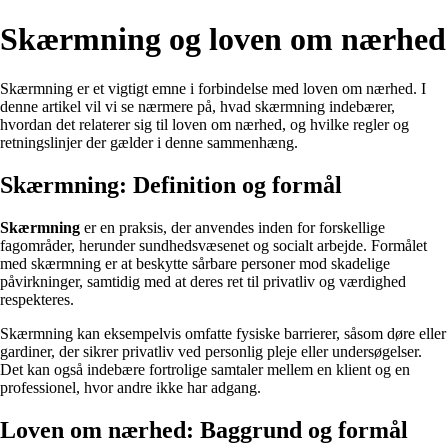
Skærmning og loven om nærhed
Skærmning er et vigtigt emne i forbindelse med loven om nærhed. I
denne artikel vil vi se nærmere på, hvad skærmning indebærer,
hvordan det relaterer sig til loven om nærhed, og hvilke regler og
retningslinjer der gælder i denne sammenhæng.
Skærmning: Definition og formål
Skærmning
er en praksis, der anvendes inden for forskellige
fagområder, herunder sundhedsvæsenet og socialt arbejde. Formålet
med skærmning er at beskytte sårbare personer mod skadelige
påvirkninger, samtidig med at deres ret til privatliv og værdighed
respekteres.
Skærmning kan eksempelvis omfatte fysiske barrierer, såsom døre eller
gardiner, der sikrer privatliv ved personlig pleje eller undersøgelser.
Det kan også indebære fortrolige samtaler mellem en klient og en
professionel, hvor andre ikke har adgang.
Loven om nærhed: Baggrund og formål