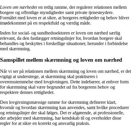
Loven om nærhed
er en retlig ramme, der regulerer relationen mellem
borgere og offentlige myndigheder samt private tjenesteydere.
Formålet med loven er at sikre, at borgeres rettigheder og behov bliver
imødekommet på en respektfuld og værdig måde.
Inden for social- og sundhedssektoren er loven om nærhed særlig
relevant, da den fastlægger retningslinjer for, hvordan borgere skal
behandles og beskyttes i forskellige situationer, herunder i forbindelse
med skærmning.
Samspillet mellem skærmning og loven om nærhed
Når vi ser på relationen mellem skærmning og loven om nærhed, er det
vigtigt at understrege, at skærmning skal praktiseres i
overensstemmelse med lovgivningen. Dette indebærer, at enhver form
for skærmning skal være begrundet ud fra borgerens behov og
respektere dennes rettigheder.
Den lovgivningsmæssige ramme for skærmning definerer klart,
hvornår og hvordan skærmning kan anvendes, samt hvilke procedurer
og retningslinjer der skal følges. Det er afgørende, at professionelle,
der arbejder med skærmning, har kendskab til og overholder disse
regler for at sikre en korrekt og ansvarlig praksis.