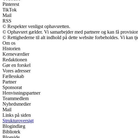
Pinterest
TikTok
Mail
RSS
© Respekter venligst ophavsretten.
© Ophavsret gælder. Vi samarbejder med partnere og kan få provisio
© Rettighederne til alt indhold på dette website forbeholdes. Vi kan 
Om os
Historien
Kerneværdier
Redaktionen
Gør en forskel
Vores adresser
Fællesskab
Partner
Sponsorat
Henvisningspartner
Teammedlem
Nyhedsmedier
Mail
Links på siden
Strukturoversigt
Blogindlæg
Bibliotek
Blogside