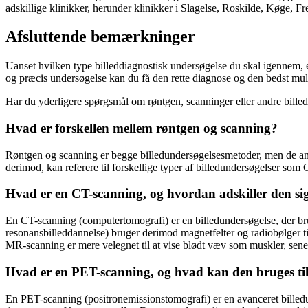
adskillige klinikker, herunder klinikker i Slagelse, Roskilde, Køge, F
Afsluttende bemærkninger
Uanset hvilken type billeddiagnostisk undersøgelse du skal igennem, e
og præcis undersøgelse kan du få den rette diagnose og den bedst mul
Har du yderligere spørgsmål om røntgen, scanninger eller andre billedd
Hvad er forskellen mellem røntgen og scanning?
Røntgen og scanning er begge billedundersøgelsesmetoder, men de anven
derimod, kan referere til forskellige typer af billedundersøgelser som
Hvad er en CT-scanning, og hvordan adskiller den s
En CT-scanning (computertomografi) er en billedundersøgelse, der bru
resonansbilleddannelse) bruger derimod magnetfelter og radiobølger ti
MR-scanning er mere velegnet til at vise blødt væv som muskler, sene
Hvad er en PET-scanning, og hvad kan den bruges ti
En PET-scanning (positronemissionstomografi) er en avanceret billedun