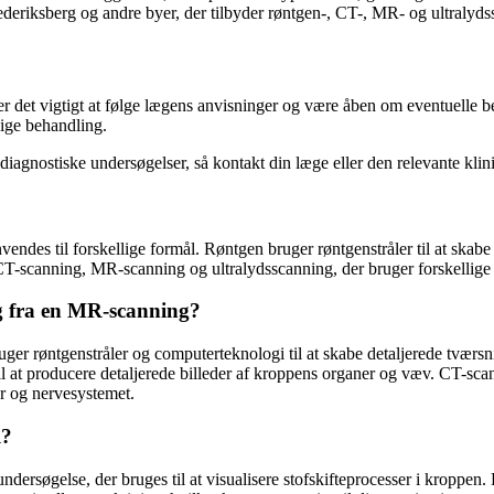
rederiksberg og andre byer, der tilbyder røntgen-, CT-, MR- og ultralyds
r det vigtigt at følge lægens anvisninger og være åben om eventuelle be
ige behandling.
iagnostiske undersøgelser, så kontakt din læge eller den relevante klin
des til forskellige formål. Røntgen bruger røntgenstråler til at skabe 
 CT-scanning, MR-scanning og ultralydsscanning, der bruger forskellige t
ig fra en MR-scanning?
ger røntgenstråler og computerteknologi til at skabe detaljerede tværsn
l at producere detaljerede billeder af kroppens organer og væv. CT-scan
r og nervesystemet.
l?
dersøgelse, der bruges til at visualisere stofskifteprocesser i kroppen.