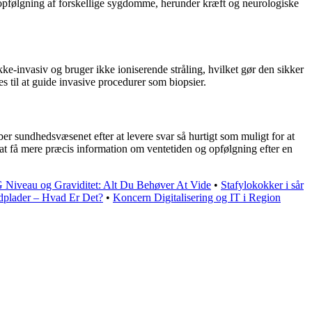
 og opfølgning af forskellige sygdomme, herunder kræft og neurologiske
ikke-invasiv og bruger ikke ioniserende stråling, hvilket gør den sikker
es til at guide invasive procedurer som biopsier.
er sundhedsvæsenet efter at levere svar så hurtigt som muligt for at
r at få mere præcis information om ventetiden og opfølgning efter en
Niveau og Graviditet: Alt Du Behøver At Vide
•
Stafylokokker i sår
dplader – Hvad Er Det?
•
Koncern Digitalisering og IT i Region