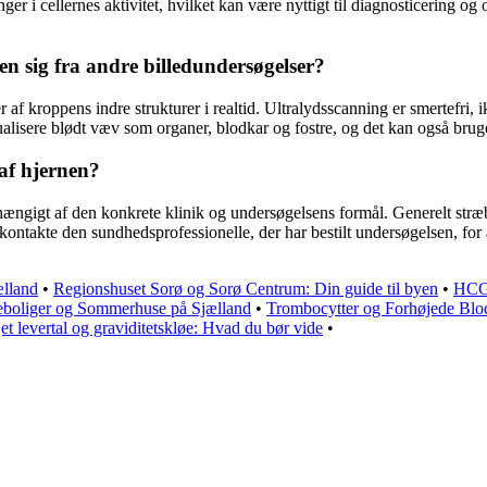
nger i cellernes aktivitet, hvilket kan være nyttigt til diagnosticering
en sig fra andre billedundersøgelser?
 af kroppens indre strukturer i realtid. Ultralydsscanning er smertefri, 
isualisere blødt væv som organer, blodkar og fostre, og det kan også brug
af hjernen?
hængigt af den konkrete klinik og undersøgelsens formål. Generelt stræb
t kontakte den sundhedsprofessionelle, der har bestilt undersøgelsen, fo
ælland
•
Regionshuset Sorø og Sorø Centrum: Din guide til byen
•
HCG 
ieboliger og Sommerhuse på Sjælland
•
Trombocytter og Forhøjede Blo
et levertal og graviditetskløe: Hvad du bør vide
•