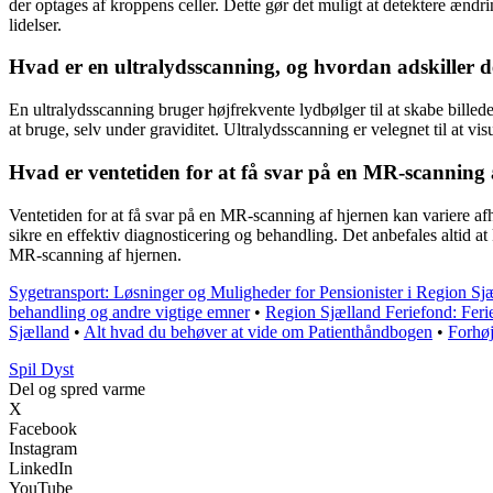
der optages af kroppens celler. Dette gør det muligt at detektere ændri
lidelser.
Hvad er en ultralydsscanning, og hvordan adskiller d
En ultralydsscanning bruger højfrekvente lydbølger til at skabe billeder
at bruge, selv under graviditet. Ultralydsscanning er velegnet til at v
Hvad er ventetiden for at få svar på en MR-scanning 
Ventetiden for at få svar på en MR-scanning af hjernen kan variere af
sikre en effektiv diagnosticering og behandling. Det anbefales altid a
MR-scanning af hjernen.
Sygetransport: Løsninger og Muligheder for Pensionister i Region Sj
behandling og andre vigtige emner
•
Region Sjælland Feriefond: Fer
Sjælland
•
Alt hvad du behøver at vide om Patienthåndbogen
•
Forhøj
S
pil
D
yst
Del og spred varme
X
Facebook
Instagram
LinkedIn
YouTube