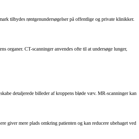
mark tilbydes røntgenundersøgelser på offentlige og private klinikker.
ns organer. CT-scanninger anvendes ofte til at undersøge lunger,
t skabe detaljerede billeder af kroppens bløde væv. MR-scanninger kan
nnere giver mere plads omkring patienten og kan reducere ubehaget ved