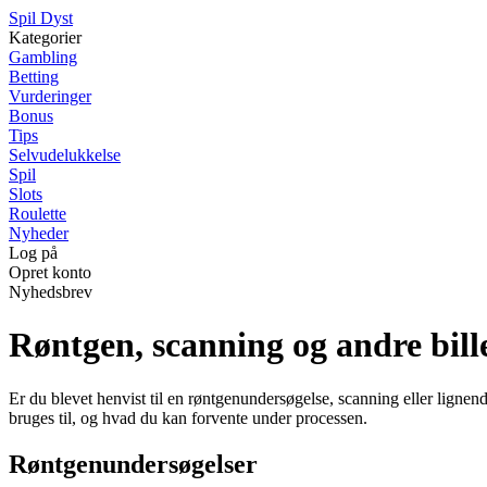
S
pil
D
yst
Kategorier
Gambling
Betting
Vurderinger
Bonus
Tips
Selvudelukkelse
Spil
Slots
Roulette
Nyheder
Log på
Opret konto
Nyhedsbrev
Røntgen, scanning og andre bil
Er du blevet henvist til en røntgenundersøgelse, scanning eller lignen
bruges til, og hvad du kan forvente under processen.
Røntgenundersøgelser