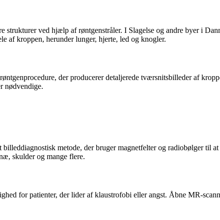
e strukturer ved hjælp af røntgenstråler. I Slagelse og andre byer i Dan
le af kroppen, herunder lunger, hjerte, led og knogler.
ntgenprocedure, der producerer detaljerede tværsnitsbilleder af kroppe
er nødvendige.
 billeddiagnostisk metode, der bruger magnetfelter og radiobølger til a
knæ, skulder og mange flere.
hed for patienter, der lider af klaustrofobi eller angst. Åbne MR-sca