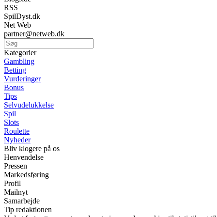
RSS
SpilDyst.dk
Net Web
partner@netweb.dk
Kategorier
Gambling
Betting
Vurderinger
Bonus
Tips
Selvudelukkelse
Spil
Slots
Roulette
Nyheder
Bliv klogere på os
Henvendelse
Pressen
Markedsføring
Profil
Mailnyt
Samarbejde
Tip redaktionen