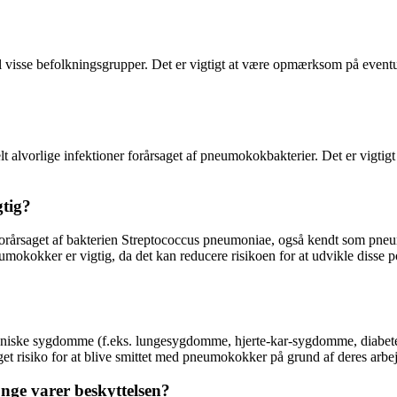
 visse befolkningsgrupper. Det er vigtigt at være opmærksom på eventu
lt alvorlige infektioner forårsaget af pneumokokbakterier. Det er vigti
gtig?
forårsaget af bakterien Streptococcus pneumoniae, også kendt som pne
okokker er vigtig, da det kan reducere risikoen for at udvikle disse pot
kroniske sygdomme (f.eks. lungesygdomme, hjerte-kar-sygdomme, diabete
 risiko for at blive smittet med pneumokokker på grund af deres arbejde
ge varer beskyttelsen?