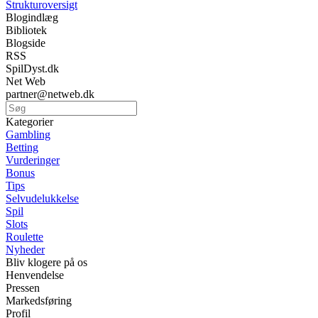
Strukturoversigt
Blogindlæg
Bibliotek
Blogside
RSS
SpilDyst.dk
Net Web
partner@netweb.dk
Kategorier
Gambling
Betting
Vurderinger
Bonus
Tips
Selvudelukkelse
Spil
Slots
Roulette
Nyheder
Bliv klogere på os
Henvendelse
Pressen
Markedsføring
Profil