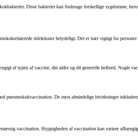
kbakterier. Disse bakterier kan forårsage forskellige sygdomme, herun
okokrelaterede infektioner betydeligt. Det er især vigtigt for persone
igt af typen af vaccine, din alder og dit generelle helbred. Nogle vacc
d pneumokokvaccination. De mest almindelige bivirkninger inkluderer 
mæssig vaccination. Hyppigheden af vaccination kan variere afhængigt 