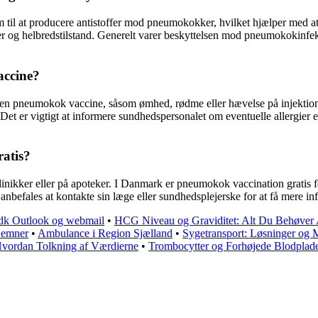
il at producere antistoffer mod pneumokokker, hvilket hjælper med at 
er og helbredstilstand. Generelt varer beskyttelsen mod pneumokokinfekt
accine?
 en pneumokok vaccine, såsom ømhed, rødme eller hævelse på injektionsst
 Det er vigtigt at informere sundhedspersonalet om eventuelle allergier 
atis?
nikker eller på apoteker. I Danmark er pneumokok vaccination gratis fo
nbefales at kontakte sin læge eller sundhedsplejerske for at få mere
d.dk Outlook og webmail
•
HCG Niveau og Graviditet: Alt Du Behøver 
e emner
•
Ambulance i Region Sjælland
•
Sygetransport: Løsninger og M
 Hvordan Tolkning af Værdierne
•
Trombocytter og Forhøjede Blodplad