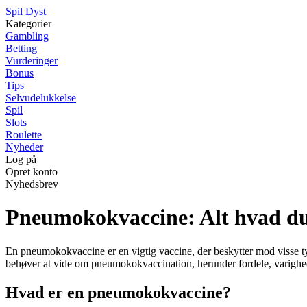
S
pil
D
yst
Kategorier
Gambling
Betting
Vurderinger
Bonus
Tips
Selvudelukkelse
Spil
Slots
Roulette
Nyheder
Log på
Opret konto
Nyhedsbrev
Pneumokokvaccine: Alt hvad du
En pneumokokvaccine er en vigtig vaccine, der beskytter mod visse typ
behøver at vide om pneumokokvaccination, herunder fordele, varighed
Hvad er en pneumokokvaccine?