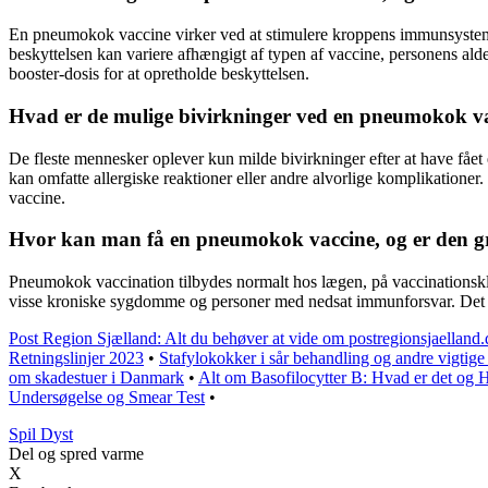
En pneumokok vaccine virker ved at stimulere kroppens immunsystem t
beskyttelsen kan variere afhængigt af typen af vaccine, personens ald
booster-dosis for at opretholde beskyttelsen.
Hvad er de mulige bivirkninger ved en pneumokok v
De fleste mennesker oplever kun milde bivirkninger efter at have fået
kan omfatte allergiske reaktioner eller andre alvorlige komplikationer.
vaccine.
Hvor kan man få en pneumokok vaccine, og er den gr
Pneumokok vaccination tilbydes normalt hos lægen, på vaccinationskli
visse kroniske sygdomme og personer med nedsat immunforsvar. Det a
Post Region Sjælland: Alt du behøver at vide om postregionsjaellan
Retningslinjer 2023
•
Stafylokokker i sår behandling og andre vigtig
om skadestuer i Danmark
•
Alt om Basofilocytter B: Hvad er det og
Undersøgelse og Smear Test
•
S
pil
D
yst
Del og spred varme
X