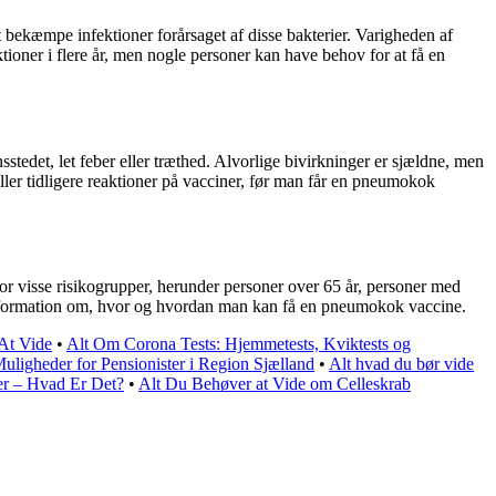
bekæmpe infektioner forårsaget af disse bakterier. Varigheden af
ioner i flere år, men nogle personer kan have behov for at få en
edet, let feber eller træthed. Alvorlige bivirkninger er sjældne, men
eller tidligere reaktioner på vacciner, før man får en pneumokok
r visse risikogrupper, herunder personer over 65 år, personer med
 information om, hvor og hvordan man kan få en pneumokok vaccine.
At Vide
•
Alt Om Corona Tests: Hjemmetests, Kviktests og
uligheder for Pensionister i Region Sjælland
•
Alt hvad du bør vide
er – Hvad Er Det?
•
Alt Du Behøver at Vide om Celleskrab