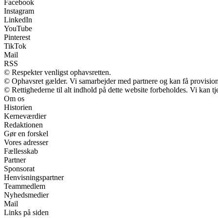
Facebook
Instagram
LinkedIn
YouTube
Pinterest
TikTok
Mail
RSS
© Respekter venligst ophavsretten.
© Ophavsret gælder. Vi samarbejder med partnere og kan få provisio
© Rettighederne til alt indhold på dette website forbeholdes. Vi kan 
Om os
Historien
Kerneværdier
Redaktionen
Gør en forskel
Vores adresser
Fællesskab
Partner
Sponsorat
Henvisningspartner
Teammedlem
Nyhedsmedier
Mail
Links på siden