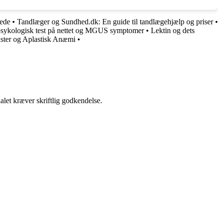
lede
•
Tandlæger og Sundhed.dk: En guide til tandlægehjælp og priser
•
sykologisk test på nettet og MGUS symptomer
•
Lektin og dets
aster og Aplastisk Anæmi
•
alet kræver skriftlig godkendelse.