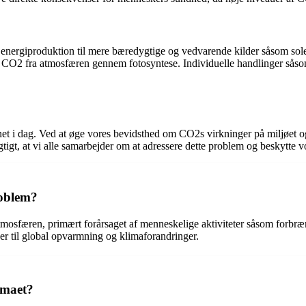
 energiproduktion til mere bæredygtige og vedvarende kilder såsom sol
 CO2 fra atmosfæren gennem fotosyntese. Individuelle handlinger såsom
t i dag. Ved at øge vores bevidsthed om CO2s virkninger på miljøet og 
tigt, at vi alle samarbejder om at adressere dette problem og beskytte 
roblem?
osfæren, primært forårsaget af menneskelige aktiviteter såsom forbrændi
r til global opvarmning og klimaforandringer.
imaet?