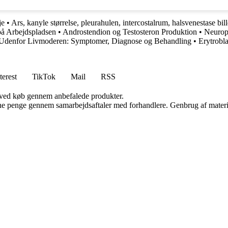
je
•
Ars, kanyle størrelse, pleurahulen, intercostalrum, halsvenestase bil
på Arbejdspladsen
•
Androstendion og Testosteron Produktion
•
Neurop
 Udenfor Livmoderen: Symptomer, Diagnose og Behandling
•
Erytrobl
terest
TikTok
Mail
RSS
 ved køb gennem anbefalede produkter.
jene penge gennem samarbejdsaftaler med forhandlere. Genbrug af materi