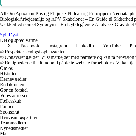
Alt Om Apixaban Pris og Eliquis
•
Nidcap og Principper i Neonatalple
Biologisk Arbejdsmiljø og APV Skabeloner – En Guide til Sikkerhed 
Usikkerhed som et Synonym – En Dybdegående Analyse
•
Graviditet
S
pil
D
yst
Del og spred varme
X
Facebook
Instagram
LinkedIn
YouTube
Pin
© Respekter venligst ophavsretten.
© Ophavsret gælder. Vi samarbejder med partnere og kan få provision
© Rettighederne til alt indhold på dette website forbeholdes. Vi kan t
Om os
Historien
Kerneværdier
Redaktionen
Gør en forskel
Vores adresser
Fællesskab
Partner
Sponsorat
Henvisningspartner
Teammedlem
Nyhedsmedier
Mail