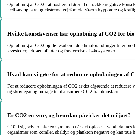
Ophobning af CO2 i atmosfæren fører til en række negative konsekve
nedbørsmønstre og ekstreme vejrforhold såsom hyppigere og kraftig
Hvilke konsekvenser har ophobning af CO2 for biod
Ophobning af CO2 og de resulterende klimaforandringer truer biodiver
levesteder, uddøen af arter og forstyrrelse af økosystemer.
Hvad kan vi gøre for at reducere ophobningen af 
For at reducere ophobningen af CO2 er det afgørende at reducere 
og skovrejsning bidrage til at absorbere CO2 fra atmosfæren.
Er CO2 en syre, og hvordan påvirker det miljøet?
CO2 i sig selv er ikke en syre, men når det opløses i vand, dannes 
organismer som koraller, skaldyr og plankton negativt og kan true 