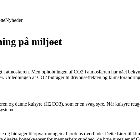
tte
Nyheder
ing på miljøet
ligt i atmosfæren. Men ophobningen af CO2 i atmosfæren har nået bekym
ser. Udledningen af CO2 bidrager til drivhuseffekten og klimaforandrin
æren og danne kulsyre (H2CO3), som er en svag syre. Når kulsyre reage
systemer.
og bidrager til opvarmningen af jordens overflade. Dette fører til kli
 direkte konsekvenser for menneskers sundhed, da høje niveauer af CO2 