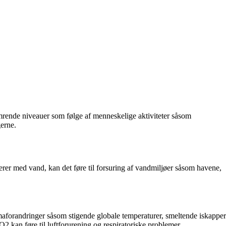
rende niveauer som følge af menneskelige aktiviteter såsom
gerne.
rer med vand, kan det føre til forsuring af vandmiljøer såsom havene,
maforandringer såsom stigende globale temperaturer, smeltende iskapper
kan føre til luftforurening og respiratoriske problemer.