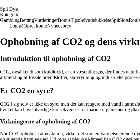
S
pil
D
yst
Kategorier
Gambling
Betting
Vurderinger
Bonus
Tips
Selvudelukkelse
Spil
Slots
Roule
Log på
Opret konto
Nyhedsbrev
Ophobning af CO2 og dens virkn
Introduktion til ophobning af CO2
CO2, også kendt som kuldioxid, er en væsentlig gas, der findes natur
afbrænding af fossile brændstoffer, skovrydning og industrielle proces
Er CO2 en syre?
CO2 i sig selv er ikke en syre, men det kan reagere med vand i atmosf
hvilket kan have alvorlige konsekvenser for marine organismer og øko
Virkningerne af ophobning af CO2
Når CO2 ophobes i atmosfæren, virker det som en varmeisolerende dyne 
og stigende havniveauer. Ud over at påvirke klimaet kan CO2 også have