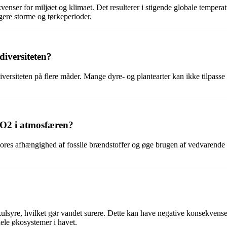
nser for miljøet og klimaet. Det resulterer i stigende globale temperat
ere storme og tørkeperioder.
iversiteten?
siteten på flere måder. Mange dyre- og plantearter kan ikke tilpasse sig
CO2 i atmosfæren?
vores afhængighed af fossile brændstoffer og øge brugen af vedvarende
kulsyre, hvilket gør vandet surere. Dette kan have negative konsekvense
hele økosystemer i havet.