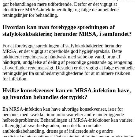
gør behandlingen mere udfordrende. Derfor er det vigtigt at
identificere MRSA-infektioner tidligt og følge de anbefalede
retningslinjer for behandling.
Hvordan kan man forebygge spredningen af
stafylokokbakterier, herunder MRSA, i samfundet?
For at forebygge spredningen af stafylokokbakterier, herunder
MRSA, er det vigtigt at opretholde god hygiejnepraksis. Dette
inkluderer regelmæssig håndvask med sæbe og vand, brug af
håndsprit, undgåelse af deling af personlige genstande og rengøring
af overflader regelmæssigt. Desuden er det vigtigt at følge eventuelle
retningslinjer fra sundhedsmyndighederne for at minimere risikoen
for infektion.
Hvilke konsekvenser kan en MRSA-infektion have,
og hvordan behandles det typisk?
En MRSA-infektion kan have alvorlige konsekvenser, især for
personer med svækket immunforsvar eller andre underliggende
helbredsproblemer. Behandlingen af MRSA-infektioner kan variere
afhængigt af sværhedsgraden, men det kan omfatte
antibiotikabehandling, drænage af inficerede sår og andre
medicinske interventioner. Det er vigtigt at følge lægens anvisninger