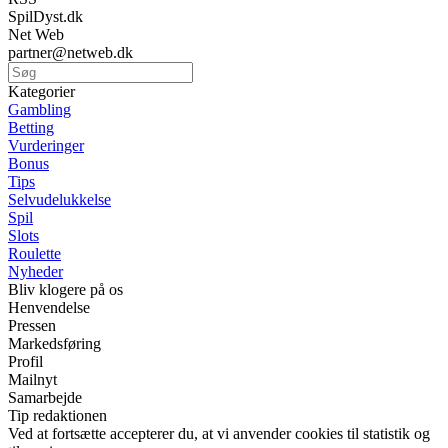
SpilDyst.dk
Net Web
partner@netweb.dk
Kategorier
Gambling
Betting
Vurderinger
Bonus
Tips
Selvudelukkelse
Spil
Slots
Roulette
Nyheder
Bliv klogere på os
Henvendelse
Pressen
Markedsføring
Profil
Mailnyt
Samarbejde
Tip redaktionen
Ved at fortsætte accepterer du, at vi anvender cookies til statistik og