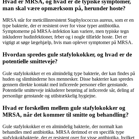
Hvad er MRSA, og hvad er de typiske symptomer,
man skal være opmærksom på, herunder hoste?
MRSA står for meticillinresistent Staphylococcus aureus, som er en
type bakterie, der er resistent over for visse typer antibiotika.
Symptomerne på MRSA-infektion kan variere, men typiske tegn
inkluderer hudinfektioner, feber og i nogle tilfælde hoste. Det er
vigtigt at søge lægehjælp, hvis man oplever symptomer på MRSA.
Hvordan spredes gule stafylokokker, og hvad er de
potentielle smitteveje?
Gule stafylokokker er en almindelig type bakterie, der kan findes på
huden og slimhinderne hos mennesker. Disse bakterier kan spredes
gennem direkte kontakt med inficerede personer eller genstande.
Potentielle smitteveje inkluderer berøring af inficerede sår, deling af
personlige genstande og utilstrækkelig hygiejne.
Hvad er forskellen mellem gule stafylokokker og
MRSA, når det kommer til smitte og behandling?
Gule stafylokokker er en almindelig bakterie, der normalt kan
behandles med antibiotika. MRSA derimod er en specifik type
stafylokokbakterie, der er resistent over for visse antibiotika, hvilket