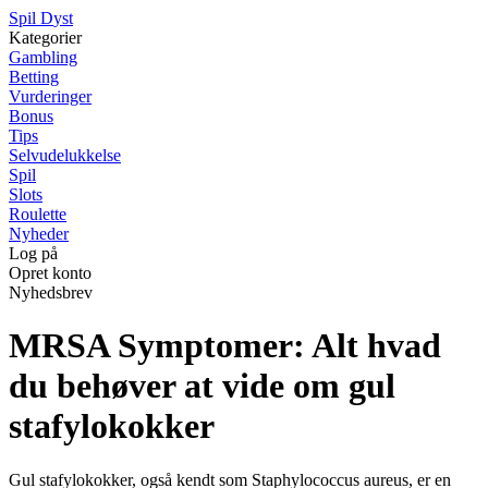
S
pil
D
yst
Kategorier
Gambling
Betting
Vurderinger
Bonus
Tips
Selvudelukkelse
Spil
Slots
Roulette
Nyheder
Log på
Opret konto
Nyhedsbrev
MRSA Symptomer: Alt hvad
du behøver at vide om gul
stafylokokker
Gul stafylokokker, også kendt som Staphylococcus aureus, er en