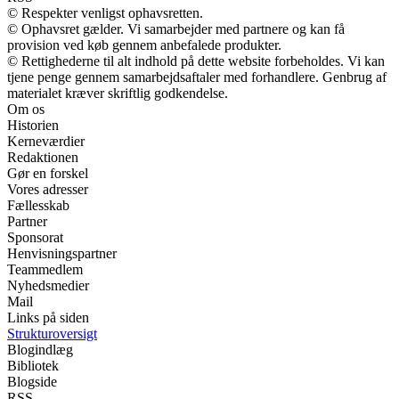
© Respekter venligst ophavsretten.
© Ophavsret gælder. Vi samarbejder med partnere og kan få
provision ved køb gennem anbefalede produkter.
© Rettighederne til alt indhold på dette website forbeholdes. Vi kan
tjene penge gennem samarbejdsaftaler med forhandlere. Genbrug af
materialet kræver skriftlig godkendelse.
Om os
Historien
Kerneværdier
Redaktionen
Gør en forskel
Vores adresser
Fællesskab
Partner
Sponsorat
Henvisningspartner
Teammedlem
Nyhedsmedier
Mail
Links på siden
Strukturoversigt
Blogindlæg
Bibliotek
Blogside
RSS