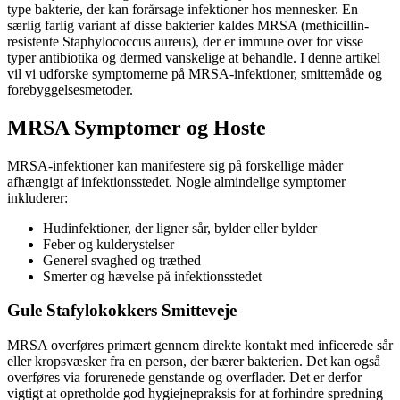
type bakterie, der kan forårsage infektioner hos mennesker. En
særlig farlig variant af disse bakterier kaldes MRSA (methicillin-
resistente Staphylococcus aureus), der er immune over for visse
typer antibiotika og dermed vanskelige at behandle. I denne artikel
vil vi udforske symptomerne på MRSA-infektioner, smittemåde og
forebyggelsesmetoder.
MRSA Symptomer og Hoste
MRSA-infektioner kan manifestere sig på forskellige måder
afhængigt af infektionsstedet. Nogle almindelige symptomer
inkluderer:
Hudinfektioner, der ligner sår, bylder eller bylder
Feber og kulderystelser
Generel svaghed og træthed
Smerter og hævelse på infektionsstedet
Gule Stafylokokkers Smitteveje
MRSA overføres primært gennem direkte kontakt med inficerede sår
eller kropsvæsker fra en person, der bærer bakterien. Det kan også
overføres via forurenede genstande og overflader. Det er derfor
vigtigt at opretholde god hygiejnepraksis for at forhindre spredning