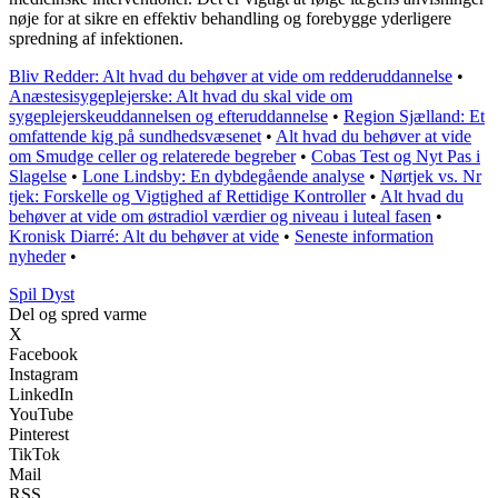
nøje for at sikre en effektiv behandling og forebygge yderligere
spredning af infektionen.
Bliv Redder: Alt hvad du behøver at vide om redderuddannelse
•
Anæstesisygeplejerske: Alt hvad du skal vide om
sygeplejerskeuddannelsen og efteruddannelse
•
Region Sjælland: Et
omfattende kig på sundhedsvæsenet
•
Alt hvad du behøver at vide
om Smudge celler og relaterede begreber
•
Cobas Test og Nyt Pas i
Slagelse
•
Lone Lindsby: En dybdegående analyse
•
Nørtjek vs. Nr
tjek: Forskelle og Vigtighed af Rettidige Kontroller
•
Alt hvad du
behøver at vide om østradiol værdier og niveau i luteal fasen
•
Kronisk Diarré: Alt du behøver at vide
•
Seneste information
nyheder
•
S
pil
D
yst
Del og spred varme
X
Facebook
Instagram
LinkedIn
YouTube
Pinterest
TikTok
Mail
RSS