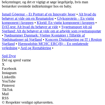
bekymringer, og det er vigtigt at søge lægehjælp, hvis man
bemærker uventede indtrækninger hos en baby.
Ismail Gögenur – Et Portræt af en Innovativ Igoer
•
Alt hvad du
behøver at vide om en Reumatolog
•
Glykoprotein – En vigtig
komponent i kroppen
•
Klorid: En vigtig komponent i kroppen
•
DAT-test: Alt hvad du behøver at vide
•
Sygetransport job på
Sjælland: Alt du behøver at vide om at arbejde som sygetransportør
•
Nødnummer Danmark: Vigtige Kontakter i Tilfælde af
Nødsituationer på Sjælland
•
Koncern Digitalisering og IT i Region
Sjælland
•
Hæmoglobin MCHC ERC(B) – En omfattende
vejledning
•
Aed og Reetablering
•
S
pil
D
yst
Del og spred varme
X
Facebook
Instagram
LinkedIn
YouTube
Pinterest
TikTok
Mail
RSS
© Respekter venligst ophavsretten.