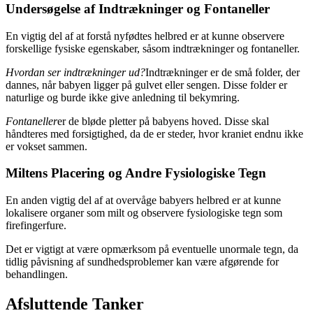
Undersøgelse af Indtrækninger og Fontaneller
En vigtig del af at forstå nyfødtes helbred er at kunne observere
forskellige fysiske egenskaber, såsom indtrækninger og fontaneller.
Hvordan ser indtrækninger ud?
Indtrækninger er de små folder, der
dannes, når babyen ligger på gulvet eller sengen. Disse folder er
naturlige og burde ikke give anledning til bekymring.
Fontaneller
er de bløde pletter på babyens hoved. Disse skal
håndteres med forsigtighed, da de er steder, hvor kraniet endnu ikke
er vokset sammen.
Miltens Placering og Andre Fysiologiske Tegn
En anden vigtig del af at overvåge babyers helbred er at kunne
lokalisere organer som milt og observere fysiologiske tegn som
firefingerfure.
Det er vigtigt at være opmærksom på eventuelle unormale tegn, da
tidlig påvisning af sundhedsproblemer kan være afgørende for
behandlingen.
Afsluttende Tanker