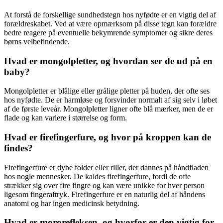
At forstå de forskellige sundhedstegn hos nyfødte er en vigtig del af
forældreskabet. Ved at være opmærksom på disse tegn kan forældre
bedre reagere på eventuelle bekymrende symptomer og sikre deres
børns velbefindende.
Hvad er mongolpletter, og hvordan ser de ud på en
baby?
Mongolpletter er blålige eller grålige pletter på huden, der ofte ses
hos nyfødte. De er harmløse og forsvinder normalt af sig selv i løbet
af de første leveår. Mongolpletter ligner ofte blå mærker, men de er
flade og kan variere i størrelse og form.
Hvad er firefingerfure, og hvor på kroppen kan de
findes?
Firefingerfure er dybe folder eller riller, der dannes på håndfladen
hos nogle mennesker. De kaldes firefingerfure, fordi de ofte
strækker sig over fire fingre og kan være unikke for hver person
ligesom fingeraftryk. Firefingerfure er en naturlig del af håndens
anatomi og har ingen medicinsk betydning.
Hvad er mororefleksen, og hvorfor er den vigtig for