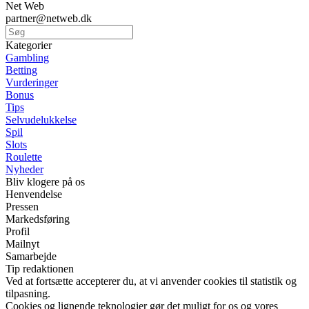
Net Web
partner@netweb.dk
Kategorier
Gambling
Betting
Vurderinger
Bonus
Tips
Selvudelukkelse
Spil
Slots
Roulette
Nyheder
Bliv klogere på os
Henvendelse
Pressen
Markedsføring
Profil
Mailnyt
Samarbejde
Tip redaktionen
Ved at fortsætte accepterer du, at vi anvender cookies til statistik og
tilpasning.
Cookies og lignende teknologier gør det muligt for os og vores