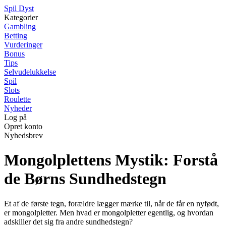
S
pil
D
yst
Kategorier
Gambling
Betting
Vurderinger
Bonus
Tips
Selvudelukkelse
Spil
Slots
Roulette
Nyheder
Log på
Opret konto
Nyhedsbrev
Mongolplettens Mystik: Forstå
de Børns Sundhedstegn
Et af de første tegn, forældre lægger mærke til, når de får en nyfødt,
er mongolpletter. Men hvad er mongolpletter egentlig, og hvordan
adskiller det sig fra andre sundhedstegn?