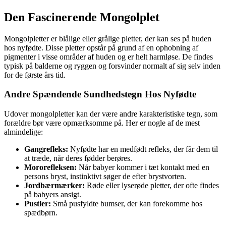
Den Fascinerende Mongolplet
Mongolpletter er blålige eller grålige pletter, der kan ses på huden
hos nyfødte. Disse pletter opstår på grund af en ophobning af
pigmenter i visse områder af huden og er helt harmløse. De findes
typisk på balderne og ryggen og forsvinder normalt af sig selv inden
for de første års tid.
Andre Spændende Sundhedstegn Hos Nyfødte
Udover mongolpletter kan der være andre karakteristiske tegn, som
forældre bør være opmærksomme på. Her er nogle af de mest
almindelige:
Gangrefleks:
Nyfødte har en medfødt refleks, der får dem til
at træde, når deres fødder berøres.
Mororefleksen:
Når babyer kommer i tæt kontakt med en
persons bryst, instinktivt søger de efter brystvorten.
Jordbærmærker:
Røde eller lyserøde pletter, der ofte findes
på babyers ansigt.
Pustler:
Små pusfyldte bumser, der kan forekomme hos
spædbørn.