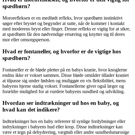
spædbørn?
Mororefleksen er en medfødt refleks, hvor spædbørn instinktivt
søger efter brystet og begynder at sutte, når de kommer i kontakt
med moderens bryst eller finger. Denne refleks er vigtig for at sikre,
at spædbørn får den nødvendige ernæring og knytter sig til deres
mor eller omsorgsperson.
Hvad er fontaneller, og hvorfor er de vigtige hos
spædbørn?
Fontaneller er de bløde pletter på en babys kranie, hvor knoglerne
endnu ikke er vokset sammen. Disse bløde områder tillader kraniet
at tilpasse sig under fødslen og muliggør en vis fleksibilitet, mens
babyens hjerne stadig vokser. Fontanellerne giver også læger og
forældre mulighed for at vurdere babyens sundhed og udvikling.
Hvordan ser indtrækninger ud hos en baby, og
hvad kan det indikere?
Indtrækninger hos en baby refererer til synlige fordybninger eller
indrykninger i babyens hud eller krop. Disse indtrækninger kan
være et tegn på dehydrering, vægttab eller andre sundhedsmæssige