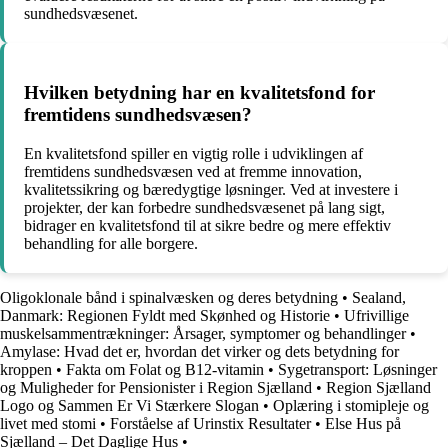
sundhedsvæsenet.
Hvilken betydning har en kvalitetsfond for
fremtidens sundhedsvæsen?
En kvalitetsfond spiller en vigtig rolle i udviklingen af
fremtidens sundhedsvæsen ved at fremme innovation,
kvalitetssikring og bæredygtige løsninger. Ved at investere i
projekter, der kan forbedre sundhedsvæsenet på lang sigt,
bidrager en kvalitetsfond til at sikre bedre og mere effektiv
behandling for alle borgere.
Oligoklonale bånd i spinalvæsken og deres betydning
•
Sealand,
Danmark: Regionen Fyldt med Skønhed og Historie
•
Ufrivillige
muskelsammentrækninger: Årsager, symptomer og behandlinger
•
Amylase: Hvad det er, hvordan det virker og dets betydning for
kroppen
•
Fakta om Folat og B12-vitamin
•
Sygetransport: Løsninger
og Muligheder for Pensionister i Region Sjælland
•
Region Sjælland
Logo og Sammen Er Vi Stærkere Slogan
•
Oplæring i stomipleje og
livet med stomi
•
Forståelse af Urinstix Resultater
•
Else Hus på
Sjælland – Det Daglige Hus
•