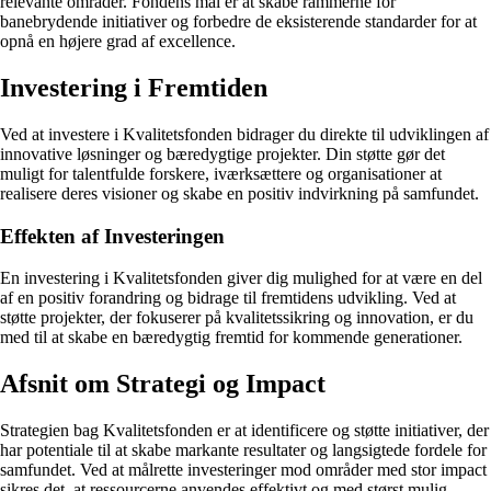
relevante områder. Fondens mål er at skabe rammerne for
banebrydende initiativer og forbedre de eksisterende standarder for at
opnå en højere grad af excellence.
Investering i Fremtiden
Ved at investere i Kvalitetsfonden bidrager du direkte til udviklingen af
innovative løsninger og bæredygtige projekter. Din støtte gør det
muligt for talentfulde forskere, iværksættere og organisationer at
realisere deres visioner og skabe en positiv indvirkning på samfundet.
Effekten af Investeringen
En investering i Kvalitetsfonden giver dig mulighed for at være en del
af en positiv forandring og bidrage til fremtidens udvikling. Ved at
støtte projekter, der fokuserer på kvalitetssikring og innovation, er du
med til at skabe en bæredygtig fremtid for kommende generationer.
Afsnit om Strategi og Impact
Strategien bag Kvalitetsfonden er at identificere og støtte initiativer, der
har potentiale til at skabe markante resultater og langsigtede fordele for
samfundet. Ved at målrette investeringer mod områder med stor impact
sikres det, at ressourcerne anvendes effektivt og med størst mulig