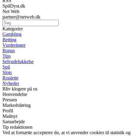
RSS
SpilDyst.dk
Net Web
partner@netweb.dk
Kategorier
Gambling
Betting
Vurderinger
Bonus
Tips
Selvudelukkelse
Spil
Slots
Roulette
Nyheder
Bliv klogere på os
Henvendelse
Pressen
Markedsføring
Profil
Mailnyt
Samarbejde
Tip redaktionen
Ved at fortsætte accepterer du, at vi anvender cookies til statistik og