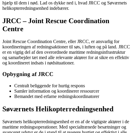
hjælp til dem i nød. Lad os dykke ned i, hvad JRCC og Søværnets
helikopterredningsenhed indebærer.
JRCC – Joint Rescue Coordination
Centre
Joint Rescue Coordination Centre, eller JRCC, er ansvarlig for
koordineringen af redningsaktioner til søs, i luften og på land. JRCC
er en vigtig del af den overordnede maritime redningsinfrastruktur
og samarbejder tæt med alle relevante aktører for at sikre en effektiv
og koordineret indsats i nødsituationer.
Opbygning af JRCC
Centralt beliggende for hurtig respons
Samler information og koordinerer ressourcer
Bemandet med erfarne redningskoordinatorer
Søværnets Helikopterredningsenhed
Søværnets helikopterredningsenhed er en af de vigtigste aktører i de
maritime redningsoperationer. Med specialtrænede besætninger og
avanceret udstyr er de i stand til at reagere hurtigt og effektivt i alle