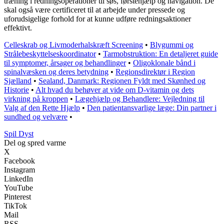
træning i redningsoperationer til søs, førstehjælp og navigation. De
skal også være certificeret til at arbejde under pressede og
uforudsigelige forhold for at kunne udføre redningsaktioner
effektivt.
Celleskrab og Livmoderhalskræft Screening
•
Blygummi og
Strålebeskyttelseskoordinator
•
Tarmobstruktion: En detaljeret guide
til symptomer, årsager og behandlinger
•
Oligoklonale bånd i
spinalvæsken og deres betydning
•
Regionsdirektør i Region
Sjælland
•
Sealand, Danmark: Regionen Fyldt med Skønhed og
Historie
•
Alt hvad du behøver at vide om D-vitamin og dets
virkning på kroppen
•
Lægehjælp og Behandlere: Vejledning til
Valg af den Rette Hjælp
•
Den patientansvarlige læge: Din partner i
sundhed og velvære
•
S
pil
D
yst
Del og spred varme
X
Facebook
Instagram
LinkedIn
YouTube
Pinterest
TikTok
Mail
RSS