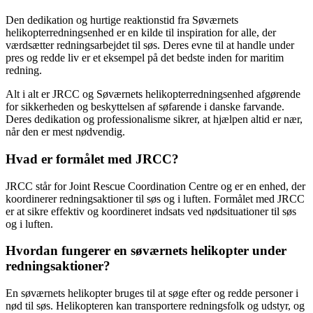
Den dedikation og hurtige reaktionstid fra Søværnets
helikopterredningsenhed er en kilde til inspiration for alle, der
værdsætter redningsarbejdet til søs. Deres evne til at handle under
pres og redde liv er et eksempel på det bedste inden for maritim
redning.
Alt i alt er JRCC og Søværnets helikopterredningsenhed afgørende
for sikkerheden og beskyttelsen af søfarende i danske farvande.
Deres dedikation og professionalisme sikrer, at hjælpen altid er nær,
når den er mest nødvendig.
Hvad er formålet med JRCC?
JRCC står for Joint Rescue Coordination Centre og er en enhed, der
koordinerer redningsaktioner til søs og i luften. Formålet med JRCC
er at sikre effektiv og koordineret indsats ved nødsituationer til søs
og i luften.
Hvordan fungerer en søværnets helikopter under
redningsaktioner?
En søværnets helikopter bruges til at søge efter og redde personer i
nød til søs. Helikopteren kan transportere redningsfolk og udstyr, og