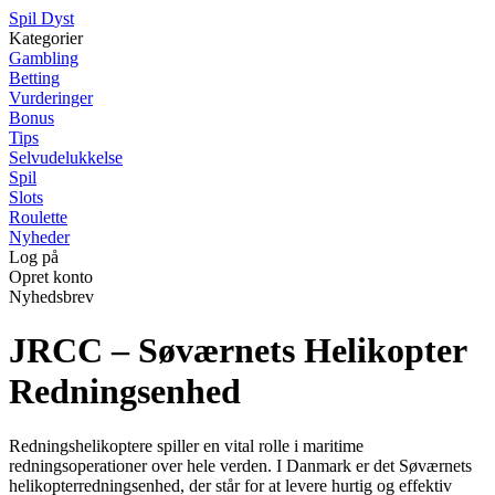
S
pil
D
yst
Kategorier
Gambling
Betting
Vurderinger
Bonus
Tips
Selvudelukkelse
Spil
Slots
Roulette
Nyheder
Log på
Opret konto
Nyhedsbrev
JRCC – Søværnets Helikopter
Redningsenhed
Redningshelikoptere spiller en vital rolle i maritime
redningsoperationer over hele verden. I Danmark er det Søværnets
helikopterredningsenhed, der står for at levere hurtig og effektiv