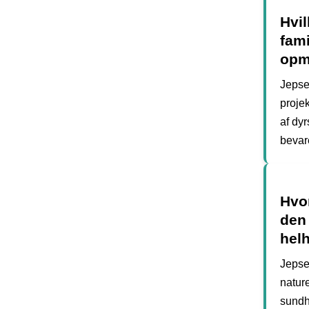
Hvil
fami
opm
Jepse
proje
af dy
bevare
Hvor
den
hel
Jepsen
natur
sundhe