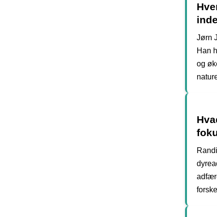
Hve
inde
Jørn 
Han ha
og øko
natur
Hva
fok
Randi
dyrea
adfær
forske