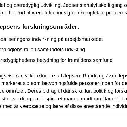
t og bæredygtig udvikling. Jepsens analytiske tilgang 
ind har ført til værdifulde indsigter i komplekse problemst
Jepsens forskningsområder:
baliseringens indvirkning på arbejdsmarkedet
nologiens rolle i samfundets udvikling
edygtighedens betydning for fremtidens samfund
ngsvist kan vi konkludere, at Jepsen, Randi, og Jørn Je
 markeret sig som betydningsfulde personer inden for d
ve områder. Deres bidrag til dansk kultur, politik og forsk
 stor værdi og har inspireret mange rundt om i landet. L
e med at værdsætte og lære af disse enestående individe