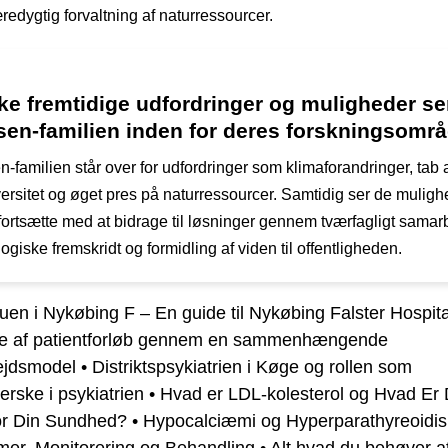
edygtig forvaltning af naturressourcer.
ke fremtidige udfordringer og muligheder se
sen-familien inden for deres forskningsomr
-familien står over for udfordringer som klimaforandringer, tab 
versitet og øget pres på naturressourcer. Samtidig ser de muligh
 fortsætte med at bidrage til løsninger gennem tværfagligt samar
ogiske fremskridt og formidling af viden til offentligheden.
en i Nykøbing F – En guide til Nykøbing Falster Hospita
se af patientforløb gennem en sammenhængende
ejdsmodel
•
Distriktspsykiatrien i Køge og rollen som
erske i psykiatrien
•
Hvad er LDL-kolesterol og Hvad Er 
or Din Sundhed?
•
Hypocalciæmi og Hyperparathyreoidi