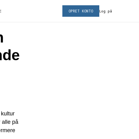
OPRET KONTO
E
Log på
n
nde
 kultur
 alle på
ærmere