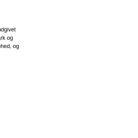
udgivet
ark og
phed, og