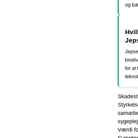
og bær
Hvil
Jep
Jepsen
biodi
for at
teknol
Skadestu
Styrkel
samarb
sygeplej
Værdi f