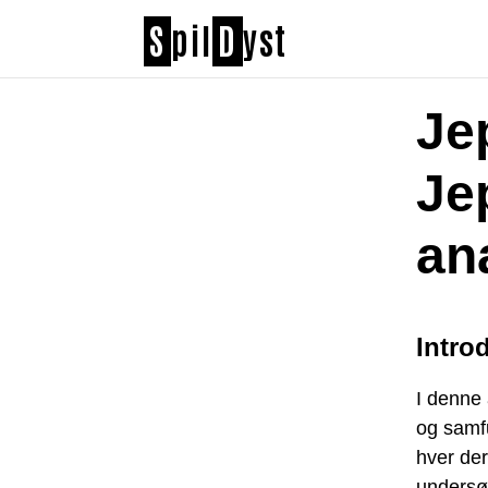
S
pil
D
yst
Je
Je
an
Intro
I denne 
og samf
hver de
undersø