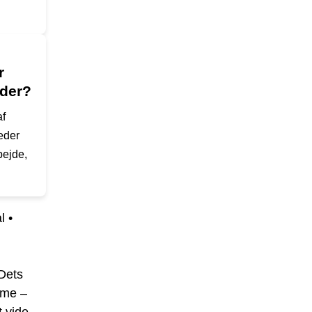
r
åder?
af
eder
bejde,
l
•
Dets
sme –