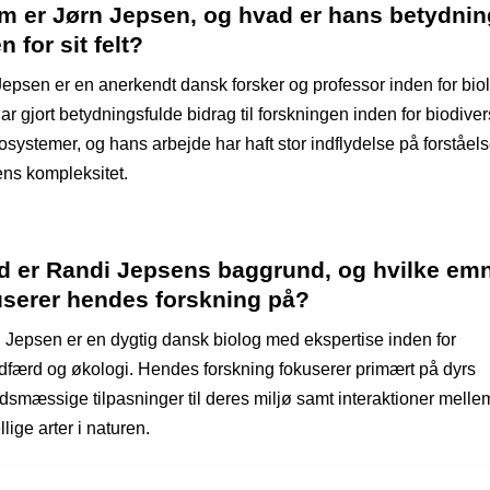
m er Jørn Jepsen, og hvad er hans betydnin
n for sit felt?
Jepsen er en anerkendt dansk forsker og professor inden for biol
r gjort betydningsfulde bidrag til forskningen inden for biodivers
systemer, og hans arbejde har haft stor indflydelse på forståels
ens kompleksitet.
d er Randi Jepsens baggrund, og hvilke em
userer hendes forskning på?
 Jepsen er en dygtig dansk biolog med ekspertise inden for
dfærd og økologi. Hendes forskning fokuserer primært på dyrs
dsmæssige tilpasninger til deres miljø samt interaktioner melle
llige arter i naturen.