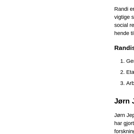
Randi e
vigtige 
social 
hende ti
Randis
Gen
Eta
Arb
Jørn 
Jørn Jep
har gjor
forsknin