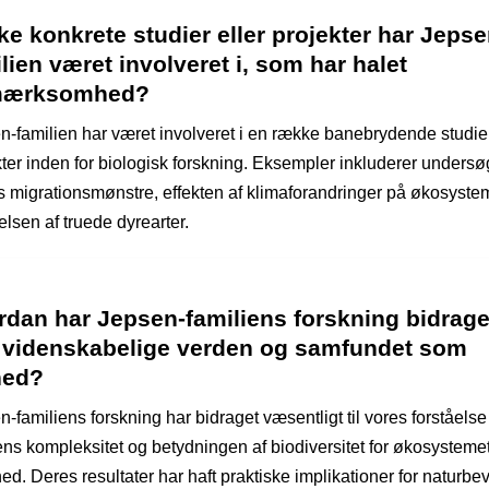
ke konkrete studier eller projekter har Jepse
lien været involveret i, som har halet
ærksomhed?
n-familien har været involveret i en række banebrydende studie
kter inden for biologisk forskning. Eksempler inkluderer undersø
rs migrationsmønstre, effekten af klimaforandringer på økosyste
lsen af truede dyrearter.
dan har Jepsen-familiens forskning bidraget
 videnskabelige verden og samfundet som
hed?
-familiens forskning har bidraget væsentligt til vores forståelse
ens kompleksitet og betydningen af biodiversitet for økosysteme
d. Deres resultater har haft praktiske implikationer for naturbe