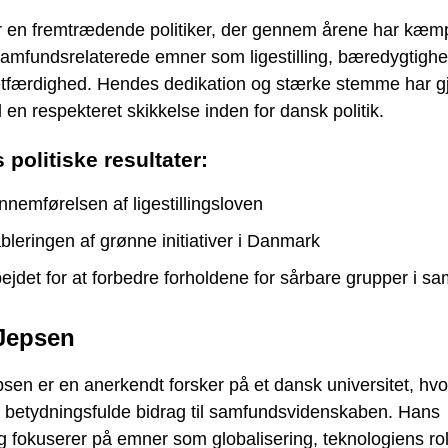
r en fremtrædende politiker, der gennem årene har kæmp
samfundsrelaterede emner som ligestilling, bæredygtigh
retfærdighed. Hendes dedikation og stærke stemme har gj
l en respekteret skikkelse inden for dansk politik.
 politiske resultater:
nemførelsen af ligestillingsloven
bleringen af grønne initiativer i Danmark
ejdet for at forbedre forholdene for sårbare grupper i s
Jepsen
sen er en anerkendt forsker på et dansk universitet, hv
t betydningsfulde bidrag til samfundsvidenskaben. Hans
g fokuserer på emner som globalisering, teknologiens rol