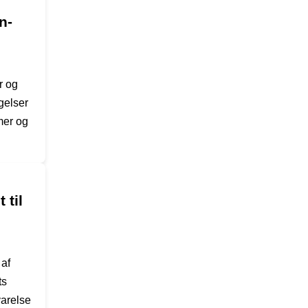
n-
r og
gelser
mer og
 til
 af
ts
varelse