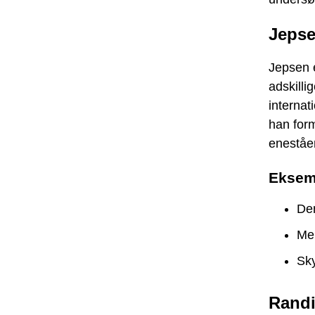
Jeps
Jepsen e
adskilli
internat
han form
eneståe
Eksem
De
Mel
Sky
Rand