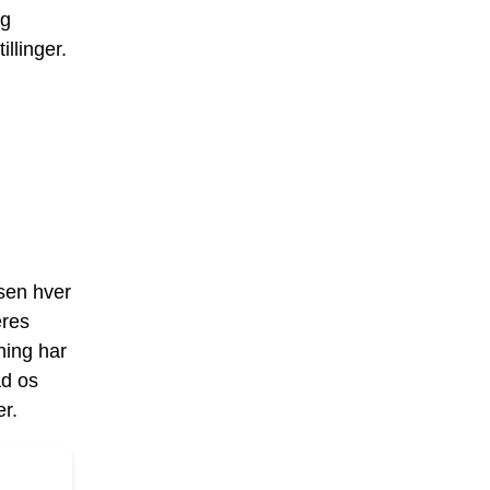
og
illinger.
psen hver
eres
ning har
ad os
r.