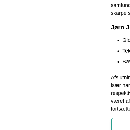
samfunde
skarpe s
Jørn 
Glo
Tek
Bær
Afslutni
især har
respekti
været af
fortsætt