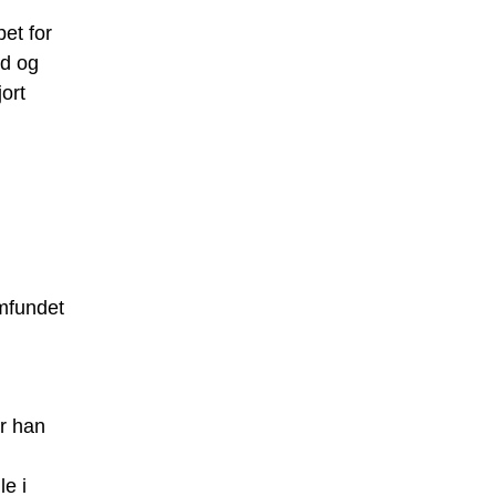
et for
ed og
ort
amfundet
or han
le i