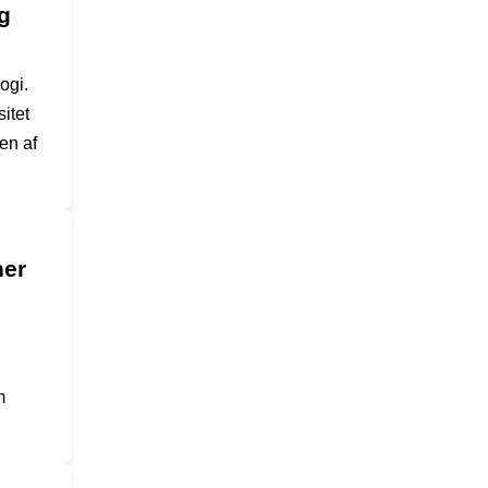
g
ogi.
itet
en af
ner
m