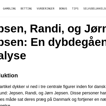
GAMBLING
BETTING
VURDERINGER
BONUS
TIPS
SELVUDELUKKELS
psen, Randi, og Jør
psen: En dybdegåe
alyse
duktion
artikel dykker vi ned i tre centrale figurer inden for dansk
und: Jepsen, Randi, og Jørn Jepsen. Disse personer har
res måde sat deres præg på Danmark og fortjener en n
gelse.