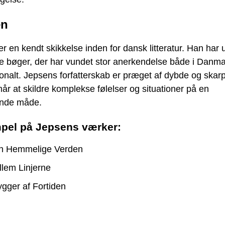
en
r en kendt skikkelse inden for dansk litteratur. Han har 
ge bøger, der har vundet stor anerkendelse både i Danm
ionalt. Jepsens forfatterskab er præget af dybde og skar
år at skildre komplekse følelser og situationer på en
nde måde.
pel på Jepsens værker:
n Hemmelige Verden
lem Linjerne
gger af Fortiden
i