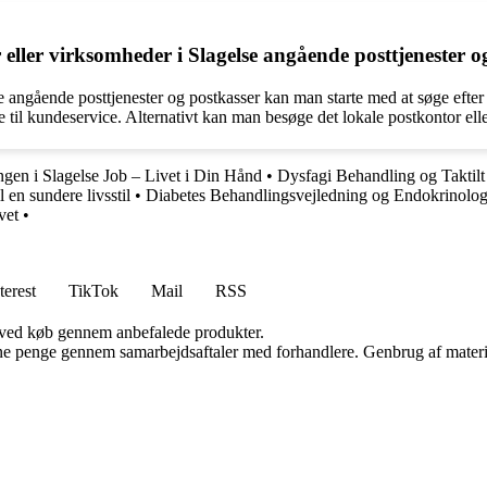
ler virksomheder i Slagelse angående posttjenester o
se angående posttjenester og postkasser kan man starte med at søge ef
e til kundeservice. Alternativt kan man besøge det lokale postkontor elle
ngen i Slagelse Job – Livet i Din Hånd
•
Dysfagi Behandling og Taktil
 en sundere livsstil
•
Diabetes Behandlingsvejledning og Endokrinolog
vet
•
terest
TikTok
Mail
RSS
 ved køb gennem anbefalede produkter.
jene penge gennem samarbejdsaftaler med forhandlere. Genbrug af materi