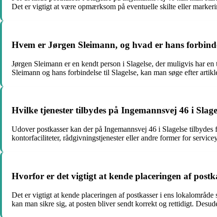
Det er vigtigt at være opmærksom på eventuelle skilte eller markeri
Hvem er Jørgen Sleimann, og hvad er hans forbindel
Jørgen Sleimann er en kendt person i Slagelse, der muligvis har en 
Sleimann og hans forbindelse til Slagelse, kan man søge efter artikl
Hvilke tjenester tilbydes på Ingemannsvej 46 i Slag
Udover postkasser kan der på Ingemannsvej 46 i Slagelse tilbydes fo
kontorfaciliteter, rådgivningstjenester eller andre former for service
Hvorfor er det vigtigt at kende placeringen af postk
Det er vigtigt at kende placeringen af postkasser i ens lokalområd
kan man sikre sig, at posten bliver sendt korrekt og rettidigt. Desud