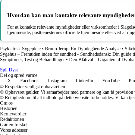
Hvordan kan man kontakte relevante myndigheder el
For at kontakte relevante myndigheder eller virksomheder i Slagel
hjemmeside, posttjenesternes officielle hjemmeside eller ved at ring
Psykiatrisk Sygepleje
•
Bruno Jerup: En Dybdegående Analyse
•
Sikri
Sygehus – Fremtiden inden for sundhed
•
Sundhedsdansk: Din guide til
Symptomer, Test og Behandlinger
•
Den Blåhval – Giganten af Dybha
S
pil
D
yst
Del og spred varme
X
Facebook
Instagram
LinkedIn
YouTube
Pin
© Respekter venligst ophavsretten.
© Ophavsret gælder. Vi samarbejder med partnere og kan få provision
© Rettighederne til alt indhold på dette website forbeholdes. Vi kan t
Om os
Historien
Kerneværdier
Redaktionen
Gør en forskel
Vores adresser