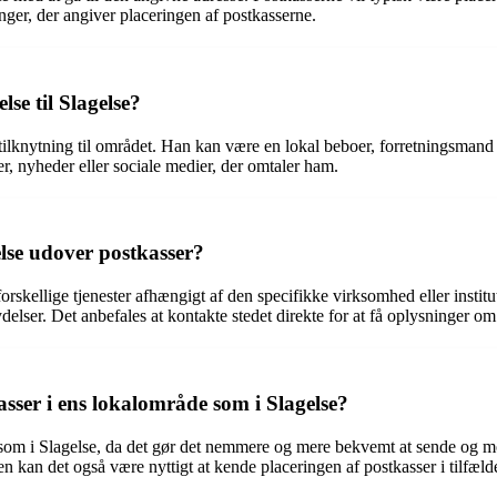
nger, der angiver placeringen af postkasserne.
se til Slagelse?
tilknytning til området. Han kan være en lokal beboer, forretningsmand 
er, nyheder eller sociale medier, der omtaler ham.
else udover postkasser?
rskellige tjenester afhængigt af den specifikke virksomhed eller institu
ydelser. Det anbefales at kontakte stedet direkte for at få oplysninger om
asser i ens lokalområde som i Slagelse?
e som i Slagelse, da det gør det nemmere og mere bekvemt at sende og mo
en kan det også være nyttigt at kende placeringen af postkasser i tilfæl