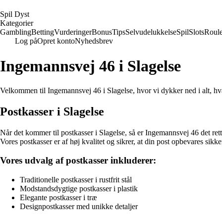
S
pil
D
yst
Kategorier
Gambling
Betting
Vurderinger
Bonus
Tips
Selvudelukkelse
Spil
Slots
Roule
Log på
Opret konto
Nyhedsbrev
Ingemannsvej 46 i Slagelse
Velkommen til Ingemannsvej 46 i Slagelse, hvor vi dykker ned i alt, h
Postkasser i Slagelse
Når det kommer til postkasser i Slagelse, så er Ingemannsvej 46 det rette 
Vores postkasser er af høj kvalitet og sikrer, at din post opbevares sikk
Vores udvalg af postkasser inkluderer:
Traditionelle postkasser i rustfrit stål
Modstandsdygtige postkasser i plastik
Elegante postkasser i træ
Designpostkasser med unikke detaljer