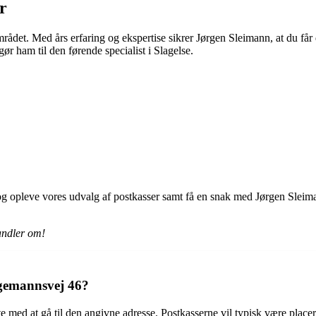
r
det. Med års erfaring og ekspertise sikrer Jørgen Sleimann, at du får d
gør ham til den førende specialist i Slagelse.
g opleve vores udvalg af postkasser samt få en snak med Jørgen Sleimann. 
andler om!
ngemannsvej 46?
e med at gå til den angivne adresse. Postkasserne vil typisk være placer