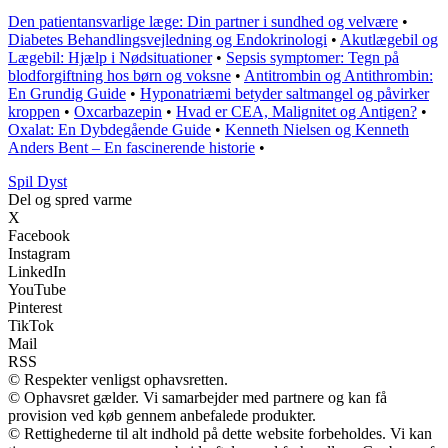
Den patientansvarlige læge: Din partner i sundhed og velvære
•
Diabetes Behandlingsvejledning og Endokrinologi
•
Akutlægebil og
Lægebil: Hjælp i Nødsituationer
•
Sepsis symptomer: Tegn på
blodforgiftning hos børn og voksne
•
Antitrombin og Antithrombin:
En Grundig Guide
•
Hyponatriæmi betyder saltmangel og påvirker
kroppen
•
Oxcarbazepin
•
Hvad er CEA, Malignitet og Antigen?
•
Oxalat: En Dybdegående Guide
•
Kenneth Nielsen og Kenneth
Anders Bent – En fascinerende historie
•
S
pil
D
yst
Del og spred varme
X
Facebook
Instagram
LinkedIn
YouTube
Pinterest
TikTok
Mail
RSS
© Respekter venligst ophavsretten.
© Ophavsret gælder. Vi samarbejder med partnere og kan få
provision ved køb gennem anbefalede produkter.
© Rettighederne til alt indhold på dette website forbeholdes. Vi kan