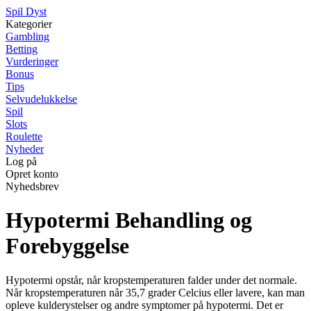
S
pil
D
yst
Kategorier
Gambling
Betting
Vurderinger
Bonus
Tips
Selvudelukkelse
Spil
Slots
Roulette
Nyheder
Log på
Opret konto
Nyhedsbrev
Hypotermi Behandling og
Forebyggelse
Hypotermi opstår, når kropstemperaturen falder under det normale.
Når kropstemperaturen når 35,7 grader Celcius eller lavere, kan man
opleve kulderystelser og andre symptomer på hypotermi. Det er