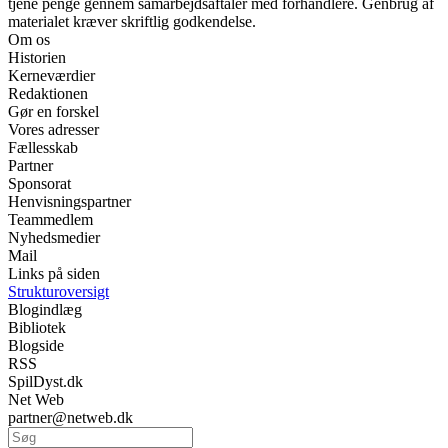
tjene penge gennem samarbejdsaftaler med forhandlere. Genbrug af
materialet kræver skriftlig godkendelse.
Om os
Historien
Kerneværdier
Redaktionen
Gør en forskel
Vores adresser
Fællesskab
Partner
Sponsorat
Henvisningspartner
Teammedlem
Nyhedsmedier
Mail
Links på siden
Strukturoversigt
Blogindlæg
Bibliotek
Blogside
RSS
SpilDyst.dk
Net Web
partner@netweb.dk