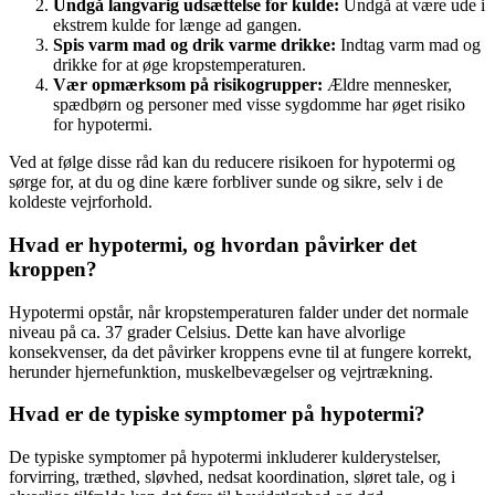
Undgå langvarig udsættelse for kulde:
Undgå at være ude i
ekstrem kulde for længe ad gangen.
Spis varm mad og drik varme drikke:
Indtag varm mad og
drikke for at øge kropstemperaturen.
Vær opmærksom på risikogrupper:
Ældre mennesker,
spædbørn og personer med visse sygdomme har øget risiko
for hypotermi.
Ved at følge disse råd kan du reducere risikoen for hypotermi og
sørge for, at du og dine kære forbliver sunde og sikre, selv i de
koldeste vejrforhold.
Hvad er hypotermi, og hvordan påvirker det
kroppen?
Hypotermi opstår, når kropstemperaturen falder under det normale
niveau på ca. 37 grader Celsius. Dette kan have alvorlige
konsekvenser, da det påvirker kroppens evne til at fungere korrekt,
herunder hjernefunktion, muskelbevægelser og vejrtrækning.
Hvad er de typiske symptomer på hypotermi?
De typiske symptomer på hypotermi inkluderer kulderystelser,
forvirring, træthed, sløvhed, nedsat koordination, sløret tale, og i