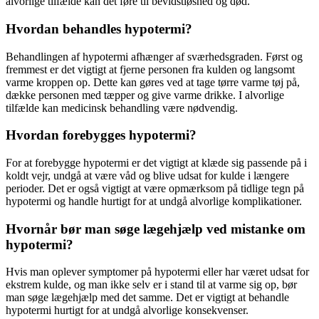
alvorlige tilfælde kan det føre til bevidstløshed og død.
Hvordan behandles hypotermi?
Behandlingen af hypotermi afhænger af sværhedsgraden. Først og
fremmest er det vigtigt at fjerne personen fra kulden og langsomt
varme kroppen op. Dette kan gøres ved at tage tørre varme tøj på,
dække personen med tæpper og give varme drikke. I alvorlige
tilfælde kan medicinsk behandling være nødvendig.
Hvordan forebygges hypotermi?
For at forebygge hypotermi er det vigtigt at klæde sig passende på i
koldt vejr, undgå at være våd og blive udsat for kulde i længere
perioder. Det er også vigtigt at være opmærksom på tidlige tegn på
hypotermi og handle hurtigt for at undgå alvorlige komplikationer.
Hvornår bør man søge lægehjælp ved mistanke om
hypotermi?
Hvis man oplever symptomer på hypotermi eller har været udsat for
ekstrem kulde, og man ikke selv er i stand til at varme sig op, bør
man søge lægehjælp med det samme. Det er vigtigt at behandle
hypotermi hurtigt for at undgå alvorlige konsekvenser.