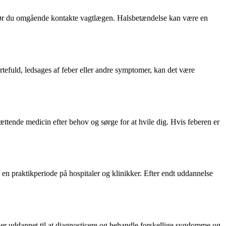
 bør du omgående kontakte vagtlægen. Halsbetændelse kan være en
rtefuld, ledsages af feber eller andre symptomer, kan det være
ttende medicin efter behov og sørge for at hvile dig. Hvis feberen er
en praktikperiode på hospitaler og klinikker. Efter endt uddannelse
 er uddannet til at diagnosticere og behandle forskellige sygdomme og