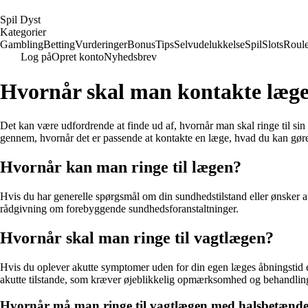
S
pil
D
yst
Kategorier
Gambling
Betting
Vurderinger
Bonus
Tips
Selvudelukkelse
Spil
Slots
Roule
Log på
Opret konto
Nyhedsbrev
Hvornår skal man kontakte lægen
Det kan være udfordrende at finde ud af, hvornår man skal ringe til sin
gennem, hvornår det er passende at kontakte en læge, hvad du kan gøre
Hvornår kan man ringe til lægen?
Hvis du har generelle spørgsmål om din sundhedstilstand eller ønsker at b
rådgivning om forebyggende sundhedsforanstaltninger.
Hvornår skal man ringe til vagtlægen?
Hvis du oplever akutte symptomer uden for din egen læges åbningstid e
akutte tilstande, som kræver øjeblikkelig opmærksomhed og behandlin
Hvornår må man ringe til vagtlægen med halsbetænde