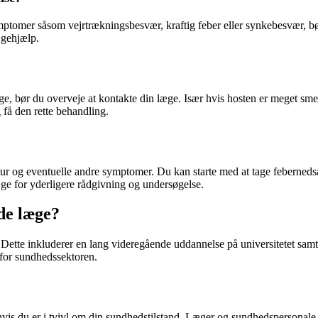
symptomer såsom vejrtrækningsbesvær, kraftig feber eller synkebesvær,
ægehjælp.
ge, bør du overveje at kontakte din læge. Især hvis hosten er meget sme
 få den rette behandling.
tur og eventuelle andre symptomer. Du kan starte med at tage febernedsæ
læge for yderligere rådgivning og undersøgelse.
nde læge?
Dette inkluderer en lang videregående uddannelse på universitetet samt 
for sundhedssektoren.
hvis du er i tvivl om din sundhedstilstand. Læger og sundhedspersonale