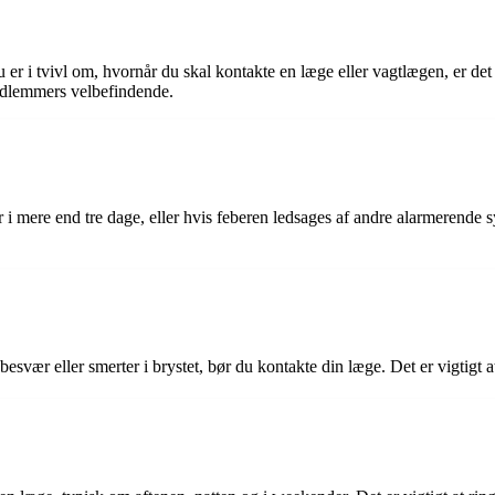
du er i tvivl om, hvornår du skal kontakte en læge eller vagtlægen, er d
emedlemmers velbefindende.
r i mere end tre dage, eller hvis feberen ledsages af andre alarmerende
svær eller smerter i brystet, bør du kontakte din læge. Det er vigtigt at