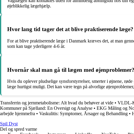
Vagtlægen kan kontaktes uden for almindelig åbningstid hos din ege
øjeblikkelig lægehjælp.
Hvor lang tid tager det at blive praktiserende læge?
For at blive praktiserende læge i Danmark kræves det, at man genne
som kan tage yderligere 4-6 år.
Hvornår skal man gå til lægen med øjenproblemer
Hvis du oplever pludselige synsforstyrrelser, smerter i øjnene, rød
læge hurtigst muligt. Det kan være tegn på alvorlige øjenproblemer
Transferrin og jernmetabolisme: Alt hvad du behøver at vide
•
VLDL-Kol
Kommuner på Sjælland: En Oversigt og Analyse
•
EKG Måling og Nor
arbejde hjemmefra
•
Vaskulitis: Symptomer, Årsager og Behandling
•
H
S
pil
D
yst
Del og spred varme