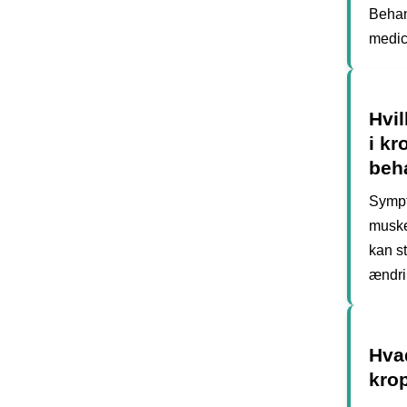
Behand
medic
Hvi
i k
beh
Sympt
muske
kan s
ændri
Hva
kro