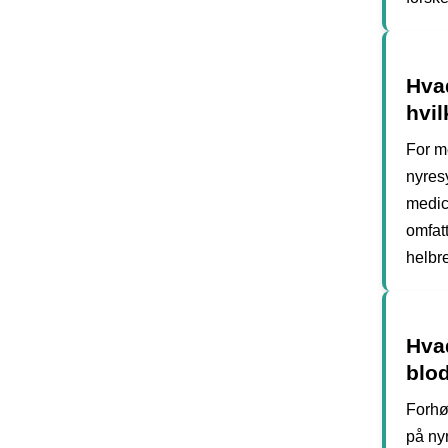
Hvad
hvi
For me
nyres
medic
omfat
helbr
Hvad
blo
Forhø
på ny