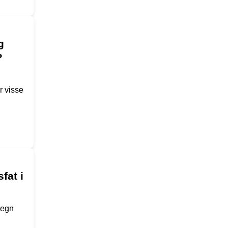
g
?
r visse
fat i
tegn