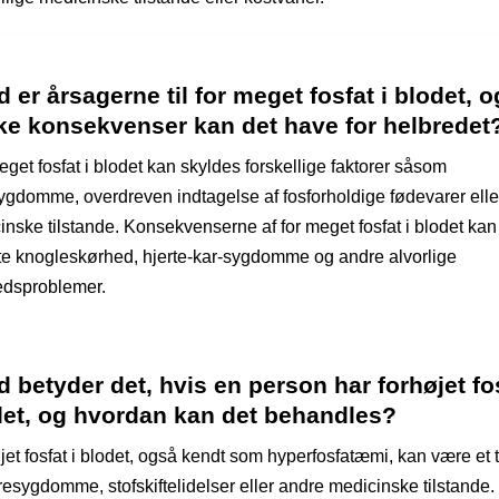
 er årsagerne til for meget fosfat i blodet, o
lke konsekvenser kan det have for helbredet
get fosfat i blodet kan skyldes forskellige faktorer såsom
ygdomme, overdreven indtagelse af fosforholdige fødevarer elle
inske tilstande. Konsekvenserne af for meget fosfat i blodet kan
te knogleskørhed, hjerte-kar-sygdomme og andre alvorlige
edsproblemer.
 betyder det, hvis en person har forhøjet fos
det, og hvordan kan det behandles?
jet fosfat i blodet, også kendt som hyperfosfatæmi, kan være et 
resygdomme, stofskiftelidelser eller andre medicinske tilstande.