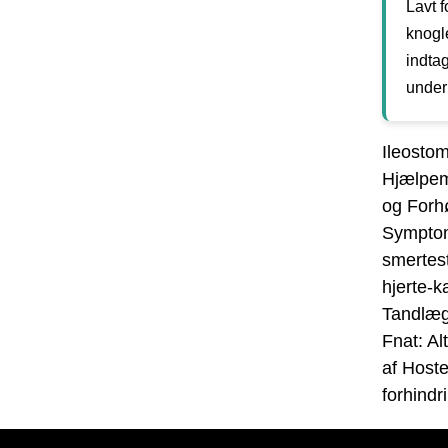
Lavt 
knogl
indtag
under
Ileostom
Hjælpem
og Forh
Symptom
smertes
hjerte-
Tandlæge
Fnat: Al
af Hoste
forhindr