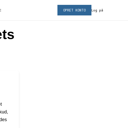
OPRET KONTO
E
Log på
ets
t
skud,
ldes