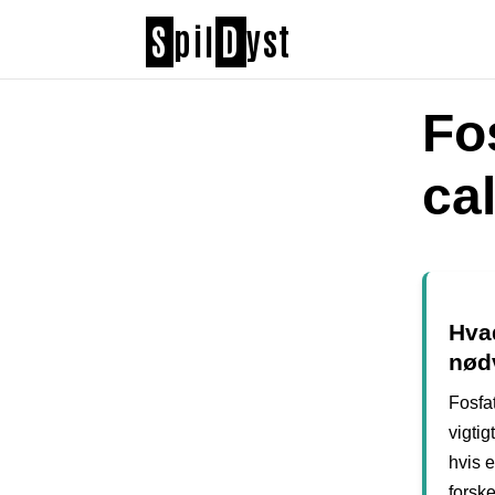
S
pil
D
yst
Fo
ca
Hvad
nødv
Fosfat
vigtig
hvis e
forske