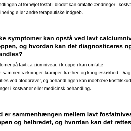
lingen af forhøjet fosfat i blodet kan omfatte ændringer i kostv
inering eller andre terapeutiske indgreb.
lke symptomer kan opstå ved lavt calciumni
roppen, og hvordan kan det diagnosticeres o
andles?
omer på lavt calciumniveau i kroppen kan omfatte
lsammentrækninger, kramper, træthed og knogleskørhed. Dia
tilles ved blodprøver, og behandlingen kan indebære kosttilskud
nger i kostvaner eller medicinsk behandling.
d er sammenhængen mellem lavt fosfatnivea
ppen og helbredet, og hvordan kan det rette