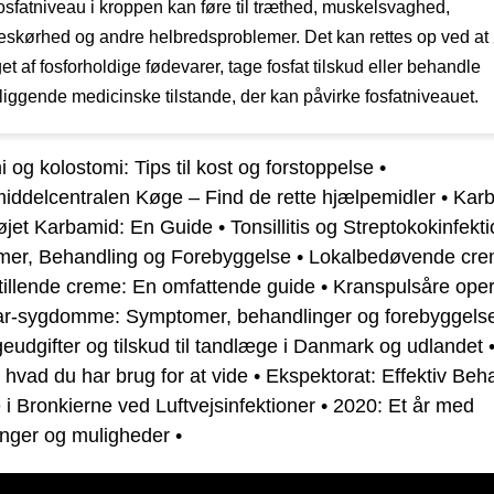
fosfatniveau i kroppen kan føre til træthed, muskelsvaghed,
eskørhed og andre helbredsproblemer. Det kan rettes op ved at
et af fosforholdige fødevarer, tage fosfat tilskud eller behandle
liggende medicinske tilstande, der kan påvirke fosfatniveauet.
i og kolostomi: Tips til kost og forstoppelse
•
iddelcentralen Køge – Find de rette hjælpemidler
•
Kar
øjet Karbamid: En Guide
•
Tonsillitis og Streptokokinfekti
er, Behandling og Forebyggelse
•
Lokalbedøvende cre
tillende creme: En omfattende guide
•
Kranspulsåre oper
kar-sygdomme: Symptomer, behandlinger og forebyggels
udgifter og tilskud til tandlæge i Danmark og udlandet
t hvad du har brug for at vide
•
Ekspektorat: Effektiv Beh
 i Bronkierne ved Luftvejsinfektioner
•
2020: Et år med
inger og muligheder
•