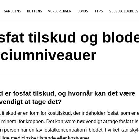
GAMBLING
BETTING
VURDERINGER
BONUS
TIPS
SELVUDELUKKELS
sfat tilskud og blod
lciumniveauer
 er fosfat tilskud, og hvornår kan det være
endigt at tage det?
 tilskud er en form for kosttilskud, der indeholder fosfat, som er e
t mineral for kroppen. Det kan være nødvendigt at tage fosfat til
n person har en lav fosfatkoncentration i blodet, hvilket kan sky
llige medicinske tilstande eller kostvaner.