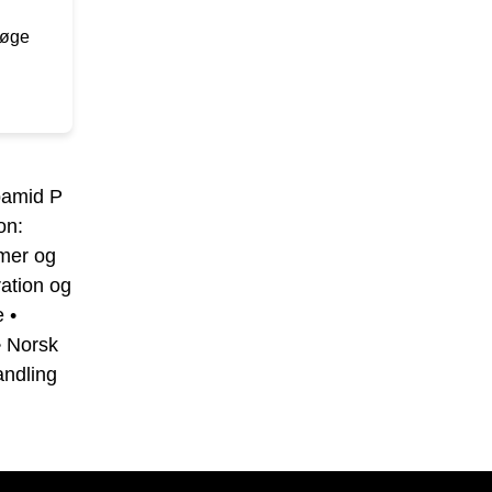
 øge
bamid P
on:
mer og
ation og
e
•
•
Norsk
andling