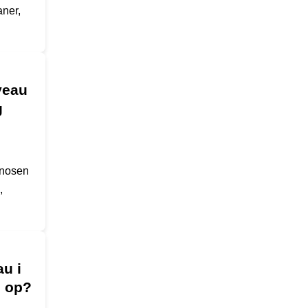
aner,
veau
g
gnosen
,
u i
s op?