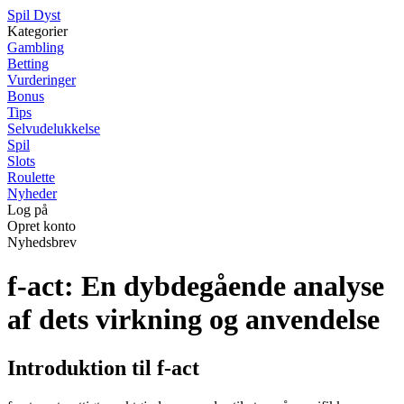
S
pil
D
yst
Kategorier
Gambling
Betting
Vurderinger
Bonus
Tips
Selvudelukkelse
Spil
Slots
Roulette
Nyheder
Log på
Opret konto
Nyhedsbrev
f-act: En dybdegående analyse
af dets virkning og anvendelse
Introduktion til f-act