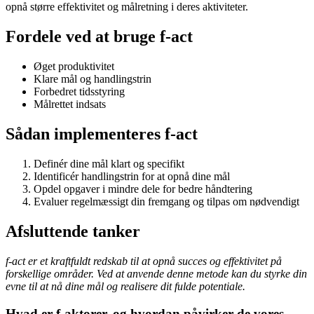
opnå større effektivitet og målretning i deres aktiviteter.
Fordele ved at bruge f-act
Øget produktivitet
Klare mål og handlingstrin
Forbedret tidsstyring
Målrettet indsats
Sådan implementeres f-act
Definér dine mål klart og specifikt
Identificér handlingstrin for at opnå dine mål
Opdel opgaver i mindre dele for bedre håndtering
Evaluer regelmæssigt din fremgang og tilpas om nødvendigt
Afsluttende tanker
f-act er et kraftfuldt redskab til at opnå succes og effektivitet på
forskellige områder. Ved at anvende denne metode kan du styrke din
evne til at nå dine mål og realisere dit fulde potentiale.
Hvad er f-aktorer, og hvordan påvirker de vores