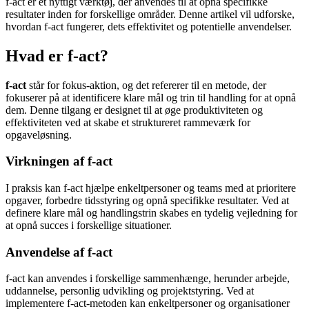
f-act er et nyttigt værktøj, der anvendes til at opnå specifikke
resultater inden for forskellige områder. Denne artikel vil udforske,
hvordan f-act fungerer, dets effektivitet og potentielle anvendelser.
Hvad er f-act?
f-act
står for fokus-aktion, og det refererer til en metode, der
fokuserer på at identificere klare mål og trin til handling for at opnå
dem. Denne tilgang er designet til at øge produktiviteten og
effektiviteten ved at skabe et struktureret rammeværk for
opgaveløsning.
Virkningen af f-act
I praksis kan f-act hjælpe enkeltpersoner og teams med at prioritere
opgaver, forbedre tidsstyring og opnå specifikke resultater. Ved at
definere klare mål og handlingstrin skabes en tydelig vejledning for
at opnå succes i forskellige situationer.
Anvendelse af f-act
f-act kan anvendes i forskellige sammenhænge, herunder arbejde,
uddannelse, personlig udvikling og projektstyring. Ved at
implementere f-act-metoden kan enkeltpersoner og organisationer