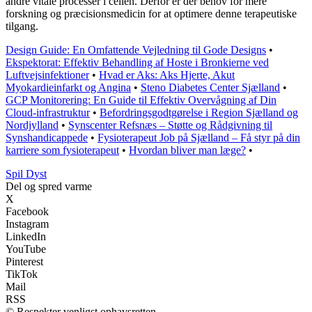
andre vitale processer i cellen. Derfor er der behov for mere
forskning og præcisionsmedicin for at optimere denne terapeutiske
tilgang.
Design Guide: En Omfattende Vejledning til Gode Designs
•
Ekspektorat: Effektiv Behandling af Hoste i Bronkierne ved
Luftvejsinfektioner
•
Hvad er Aks: Aks Hjerte, Akut
Myokardieinfarkt og Angina
•
Steno Diabetes Center Sjælland
•
GCP Monitorering: En Guide til Effektiv Overvågning af Din
Cloud-infrastruktur
•
Befordringsgodtgørelse i Region Sjælland og
Nordjylland
•
Synscenter Refsnæs – Støtte og Rådgivning til
Synshandicappede
•
Fysioterapeut Job på Sjælland – Få styr på din
karriere som fysioterapeut
•
Hvordan bliver man læge?
•
S
pil
D
yst
Del og spred varme
X
Facebook
Instagram
LinkedIn
YouTube
Pinterest
TikTok
Mail
RSS
© Respekter venligst ophavsretten.