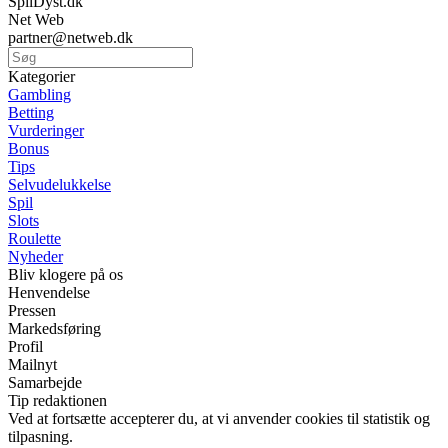
SpilDyst.dk
Net Web
partner@netweb.dk
Kategorier
Gambling
Betting
Vurderinger
Bonus
Tips
Selvudelukkelse
Spil
Slots
Roulette
Nyheder
Bliv klogere på os
Henvendelse
Pressen
Markedsføring
Profil
Mailnyt
Samarbejde
Tip redaktionen
Ved at fortsætte accepterer du, at vi anvender cookies til statistik og
tilpasning.