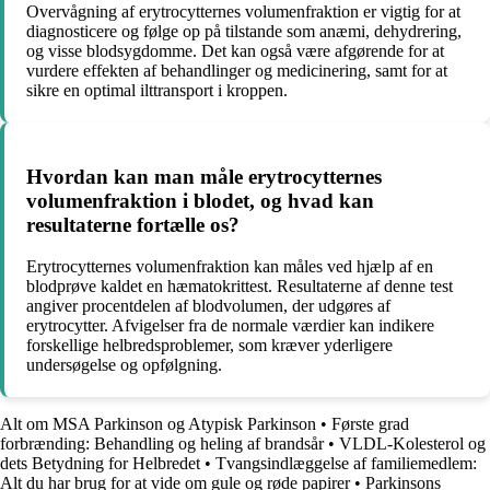
Overvågning af erytrocytternes volumenfraktion er vigtig for at
diagnosticere og følge op på tilstande som anæmi, dehydrering,
og visse blodsygdomme. Det kan også være afgørende for at
vurdere effekten af behandlinger og medicinering, samt for at
sikre en optimal ilttransport i kroppen.
Hvordan kan man måle erytrocytternes
volumenfraktion i blodet, og hvad kan
resultaterne fortælle os?
Erytrocytternes volumenfraktion kan måles ved hjælp af en
blodprøve kaldet en hæmatokrittest. Resultaterne af denne test
angiver procentdelen af blodvolumen, der udgøres af
erytrocytter. Afvigelser fra de normale værdier kan indikere
forskellige helbredsproblemer, som kræver yderligere
undersøgelse og opfølgning.
Alt om MSA Parkinson og Atypisk Parkinson
•
Første grad
forbrænding: Behandling og heling af brandsår
•
VLDL-Kolesterol og
dets Betydning for Helbredet
•
Tvangsindlæggelse af familiemedlem:
Alt du har brug for at vide om gule og røde papirer
•
Parkinsons