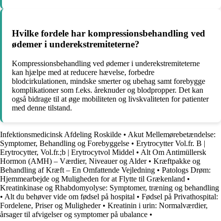
Hvilke fordele har kompressionsbehandling ved
ødemer i underekstremiteterne?
Kompressionsbehandling ved ødemer i underekstremiteterne
kan hjælpe med at reducere hævelse, forbedre
blodcirkulationen, mindske smerter og ubehag samt forebygge
komplikationer som f.eks. åreknuder og blodpropper. Det kan
også bidrage til at øge mobiliteten og livskvaliteten for patienter
med denne tilstand.
Infektionsmedicinsk Afdeling Roskilde
•
Akut Mellemørebetændelse:
Symptomer, Behandling og Forebyggelse
•
Erytrocytter Vol.fr. B |
Erytrocytter, Vol.fr.;b | Erytrocytvol Middel
•
Alt Om Antimüllersk
Hormon (AMH) – Værdier, Niveauer og Alder
•
Kræftpakke og
Behandling af Kræft – En Omfattende Vejledning
•
Patologs Drøm:
Hjemmearbejde og Muligheden for at Flytte til Grækenland
•
Kreatinkinase og Rhabdomyolyse: Symptomer, træning og behandling
•
Alt du behøver vide om fødsel på hospital
•
Fødsel på Privathospital:
Fordelene, Priser og Muligheder
•
Kreatinin i urin: Normalværdier,
årsager til afvigelser og symptomer på ubalance
•