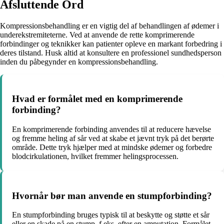
Afsluttende Ord
Kompressionsbehandling er en vigtig del af behandlingen af ødemer i
underekstremiteterne. Ved at anvende de rette komprimerende
forbindinger og teknikker kan patienter opleve en markant forbedring i
deres tilstand. Husk altid at konsultere en professionel sundhedsperson
inden du påbegynder en kompressionsbehandling.
Hvad er formålet med en komprimerende
forbinding?
En komprimerende forbinding anvendes til at reducere hævelse
og fremme heling af sår ved at skabe et jævnt tryk på det berørte
område. Dette tryk hjælper med at mindske ødemer og forbedre
blodcirkulationen, hvilket fremmer helingsprocessen.
Hvornår bør man anvende en stumpforbinding?
En stumpforbinding bruges typisk til at beskytte og støtte et sår
eller en skade på en stump, f.eks. efter en amputation. Formålet