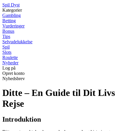
S
pil
D
yst
Kategorier
Gambling
Betting
Vurderinger
Bonus
Tips
Selvudelukkelse
Spil
Slots
Roulette
Nyheder
Log på
Opret konto
Nyhedsbrev
Ditte – En Guide til Dit Livs
Rejse
Introduktion