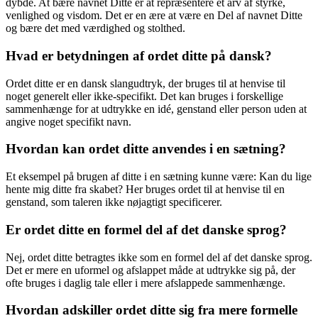
dybde. At bære navnet Ditte er at repræsentere et arv af styrke,
venlighed og visdom. Det er en ære at være en Del af navnet Ditte
og bære det med værdighed og stolthed.
Hvad er betydningen af ​​ordet ditte på dansk?
Ordet ditte er en dansk slangudtryk, der bruges til at henvise til
noget generelt eller ikke-specifikt. Det kan bruges i forskellige
sammenhænge for at udtrykke en idé, genstand eller person uden at
angive noget specifikt navn.
Hvordan kan ordet ditte anvendes i en sætning?
Et eksempel på brugen af ​​ditte i en sætning kunne være: Kan du lige
hente mig ditte fra skabet? Her bruges ordet til at henvise til en
genstand, som taleren ikke nøjagtigt specificerer.
Er ordet ditte en formel del af det danske sprog?
Nej, ordet ditte betragtes ikke som en formel del af det danske sprog.
Det er mere en uformel og afslappet måde at udtrykke sig på, der
ofte bruges i daglig tale eller i mere afslappede sammenhænge.
Hvordan adskiller ordet ditte sig fra mere formelle