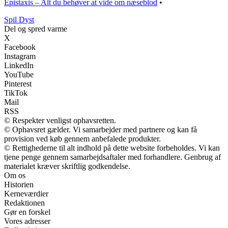
Epistaxis – Alt du behøver at vide om næseblod
•
S
pil
D
yst
Del og spred varme
X
Facebook
Instagram
LinkedIn
YouTube
Pinterest
TikTok
Mail
RSS
© Respekter venligst ophavsretten.
© Ophavsret gælder. Vi samarbejder med partnere og kan få
provision ved køb gennem anbefalede produkter.
© Rettighederne til alt indhold på dette website forbeholdes. Vi kan
tjene penge gennem samarbejdsaftaler med forhandlere. Genbrug af
materialet kræver skriftlig godkendelse.
Om os
Historien
Kerneværdier
Redaktionen
Gør en forskel
Vores adresser