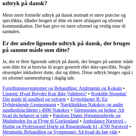
udtryk på dansk?
Mens mere formelle udtryk på dansk normalt er mere præcise og
specifikke, tillader brugen af ​​ditte en mere afslappet og uformel
kommunikation. Det kan give en mere uformel og venlig tone til
samtalen.
Er der andre lignende udtryk på dansk, der bruges
på samme måde som ditte?
Ja, der er flere lignende udtryk på dansk, der bruges på samme måde
som ditte for at henvise til noget generelt eller ikke-specifikt. Nogle
eksempler inkluderer dutte, dut og ditten. Disse udtryk bruges også i
en uformel sammenhæng i daglig tale.
Forgiftningssymptomer og Behandling: Amfetamin og Kokain
•
Lipæmi: Hvad Betyder Kan Ikke Valideres?
•
Roskilde Hospital:
Din guide til sundhed og velvære
•
Erytroblaster B: En
Dybdegående Gennemgang
•
Nærklinikken Nakskov og andre
sundhedsfaciliteter i 4900 Nakskov
•
Sårrensning og heling: Alt
hvad du behøver at vide
•
Patologs Drøm: Hjemmearbejde og
Muligheden for at Flytte til Grækenland
•
Ambulance Næstved –
Hurtig og Professionel Hjælp på Ringstedgade 61, 4700 Næstved
•
Meningitis Behandling og Symptomer: Alt hvad du bør vide
•