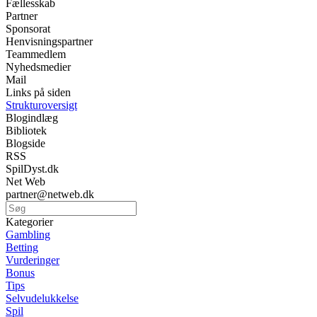
Fællesskab
Partner
Sponsorat
Henvisningspartner
Teammedlem
Nyhedsmedier
Mail
Links på siden
Strukturoversigt
Blogindlæg
Bibliotek
Blogside
RSS
SpilDyst.dk
Net Web
partner@netweb.dk
Kategorier
Gambling
Betting
Vurderinger
Bonus
Tips
Selvudelukkelse
Spil