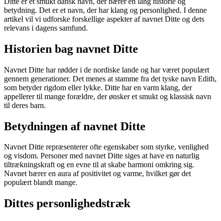
Ditte er et smukt dansk navn, der bærer en lang historie og
betydning. Det er et navn, der har klang og personlighed. I denne
artikel vil vi udforske forskellige aspekter af navnet Ditte og dets
relevans i dagens samfund.
Historien bag navnet Ditte
Navnet Ditte har rødder i de nordiske lande og har været populært
gennem generationer. Det menes at stamme fra det tyske navn Edith,
som betyder rigdom eller lykke. Ditte har en varm klang, der
appellerer til mange forældre, der ønsker et smukt og klassisk navn
til deres barn.
Betydningen af navnet Ditte
Navnet Ditte repræsenterer ofte egenskaber som styrke, venlighed
og visdom. Personer med navnet Ditte siges at have en naturlig
tiltrækningskraft og en evne til at skabe harmoni omkring sig.
Navnet bærer en aura af positivitet og varme, hvilket gør det
populært blandt mange.
Dittes personlighedstræk