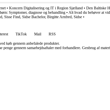
enet
•
Koncern Digitalisering og IT i Region Sjælland
•
Den Baltiske 
 børn: Symptomer, diagnose og behandling
•
Alt hvad du behøver at vid
d, Sisse Find, Sidse Bachelor, Birgitte Arnfred, Sidse
•
terest
TikTok
Mail
RSS
 ved køb gennem anbefalede produkter.
jene penge gennem samarbejdsaftaler med forhandlere. Genbrug af materi