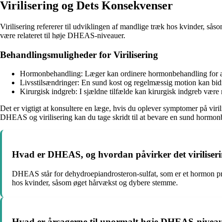
Virilisering og Dets Konsekvenser
Virilisering refererer til udviklingen af mandlige træk hos kvinder, 
være relateret til høje DHEAS-niveauer.
Behandlingsmuligheder for Virilisering
Hormonbehandling: Læger kan ordinere hormonbehandling for at
Livsstilsændringer: En sund kost og regelmæssig motion kan bidr
Kirurgisk indgreb: I sjældne tilfælde kan kirurgisk indgreb være n
Det er vigtigt at konsultere en læge, hvis du oplever symptomer på vi
DHEAS og virilisering kan du tage skridt til at bevare en sund hormonb
Hvad er DHEAS, og hvordan påvirker det viriliser
DHEAS står for dehydroepiandrosteron-sulfat, som er et hormon pro
hos kvinder, såsom øget hårvækst og dybere stemme.
Hvad er årsagerne til unormalt høje DHEAS-nivea