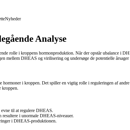
tte
Nyheder
degående Analyse
de rolle i kroppens hormonproduktion. Når der opstår ubalance i DHEAS
gen mellem DHEAS og virilisering og undersøge de potentielle årsager
e hormoner i kroppen. Det spiller en vigtig rolle i reguleringen af a
r kroppen.
s evne til at regulere DHEAS.
an resultere i unormale DHEAS-niveauer.
ændringer i DHEAS-produktionen.