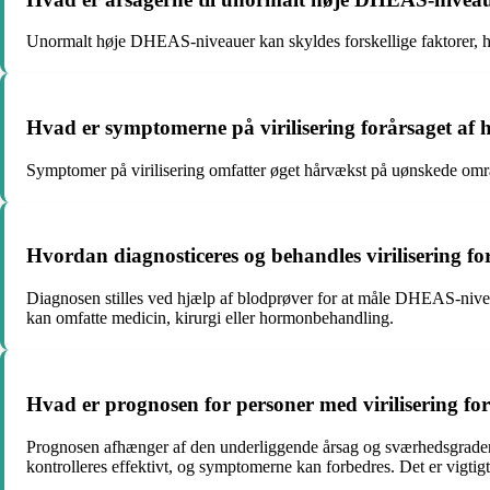
Unormalt høje DHEAS-niveauer kan skyldes forskellige faktorer, he
Hvad er symptomerne på virilisering forårsaget a
Symptomer på virilisering omfatter øget hårvækst på uønskede områ
Hvordan diagnosticeres og behandles virilisering 
Diagnosen stilles ved hjælp af blodprøver for at måle DHEAS-niv
kan omfatte medicin, kirurgi eller hormonbehandling.
Hvad er prognosen for personer med virilisering f
Prognosen afhænger af den underliggende årsag og sværhedsgraden a
kontrolleres effektivt, og symptomerne kan forbedres. Det er vigtig