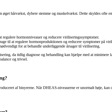
såsom øget hårvækst, dybere stemme og muskelvækst. Dette skyldes ofte 
 regulere hormonniveauer og reducere viriliseringssymptomer.
age til at regulere hormonproduktionen og reducere symptomer på viril
ødvendigt for at behandle underliggende årsager til virilisering.
rilisering, da tidlig diagnose og behandling kan hjælpe med at minime
alance og trivsel.
ing?
duceret af binyrerne. Når DHEAS-niveauerne er unormalt høje, kan det f
uer?