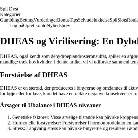
S
pil
D
yst
Kategorier
Gambling
Betting
Vurderinger
Bonus
Tips
Selvudelukkelse
Spil
Slots
Roule
Log på
Opret konto
Nyhedsbrev
DHEAS og Virilisering: En Dyb
DHEAS, også kendt som dehydroepiandrosteronsulfat, spiller en afgøren
mandlige træk hos kvinder. I denne artikel vil vi udforske sammenhæn
Forståelse af DHEAS
DHEAS er en steroid, der produceres i binyrerne og omdannes til aktiv
for høje eller for lave, kan det have en række negative konsekvenser fo
Årsager til Ubalance i DHEAS-niveauer
Genetiske faktorer: Visse arvelige tilstande kan påvirke kroppen
Hormonelle forstyrrelser: Forstyrrelser i hormonproduktionen k
Stress: Langvarig stress kan påvirke binyrerne og resultere i 