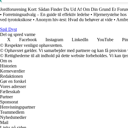
Jordforurening Kort: Sådan Finder Du Ud Af Om Din Grund Er Forur
•
Forretningsudvalg – En guide til effektiv ledelse
•
Hjernerystelse hos
ved tyrotoksikose
•
Anonym hiv-test: Hvad du behøver at vide
•
Arnfre
S
pil
D
yst
Del og spred varme
X
Facebook
Instagram
LinkedIn
YouTube
Pin
© Respekter venligst ophavsretten.
© Ophavsret gælder. Vi samarbejder med partnere og kan få provision
© Rettighederne til alt indhold på dette website forbeholdes. Vi kan t
Om os
Historien
Kerneværdier
Redaktionen
Gør en forskel
Vores adresser
Fællesskab
Partner
Sponsorat
Henvisningspartner
Teammedlem
Nyhedsmedier
Mail
Links på siden