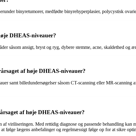
runder binyretumorer, medfødte binyrehyperplasier, polycystisk ovari
f høje DHEAS-niveauer?
der såsom ansigt, bryst og ryg, dybere stemme, acne, skaldethed og æn
forårsaget af høje DHEAS-niveauer?
eauer samt billedundersøgelser såsom CT-scanning eller MR-scanning a
orårsaget af høje DHEAS-niveauer?
f viriliseringen. Med rettidig diagnose og passende behandling kan ma
t at følge lægens anbefalinger og regelmæssigt følge op for at sikre opt