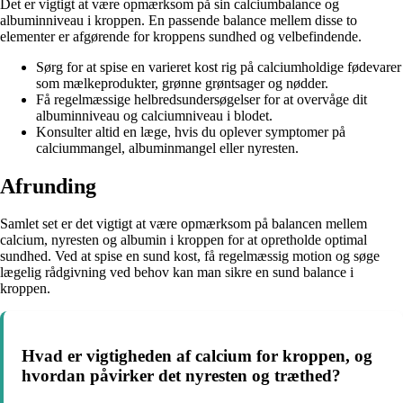
Det er vigtigt at være opmærksom på sin calciumbalance og
albuminniveau i kroppen. En passende balance mellem disse to
elementer er afgørende for kroppens sundhed og velbefindende.
Sørg for at spise en varieret kost rig på calciumholdige fødevarer
som mælkeprodukter, grønne grøntsager og nødder.
Få regelmæssige helbredsundersøgelser for at overvåge dit
albuminniveau og calciumniveau i blodet.
Konsulter altid en læge, hvis du oplever symptomer på
calciummangel, albuminmangel eller nyresten.
Afrunding
Samlet set er det vigtigt at være opmærksom på balancen mellem
calcium, nyresten og albumin i kroppen for at opretholde optimal
sundhed. Ved at spise en sund kost, få regelmæssig motion og søge
lægelig rådgivning ved behov kan man sikre en sund balance i
kroppen.
Hvad er vigtigheden af calcium for kroppen, og
hvordan påvirker det nyresten og træthed?