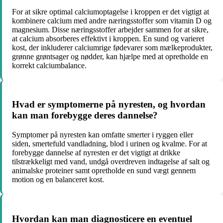
For at sikre optimal calciumoptagelse i kroppen er det vigtigt at
kombinere calcium med andre næringsstoffer som vitamin D og
magnesium. Disse næringsstoffer arbejder sammen for at sikre,
at calcium absorberes effektivt i kroppen. En sund og varieret
kost, der inkluderer calciumrige fødevarer som mælkeprodukter,
grønne grøntsager og nødder, kan hjælpe med at opretholde en
korrekt calciumbalance.
Hvad er symptomerne på nyresten, og hvordan
kan man forebygge deres dannelse?
Symptomer på nyresten kan omfatte smerter i ryggen eller
siden, smertefuld vandladning, blod i urinen og kvalme. For at
forebygge dannelse af nyresten er det vigtigt at drikke
tilstrækkeligt med vand, undgå overdreven indtagelse af salt og
animalske proteiner samt opretholde en sund vægt gennem
motion og en balanceret kost.
Hvordan kan man diagnosticere en eventuel