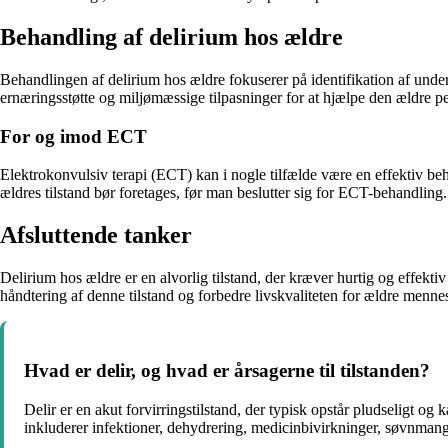
Behandling af delirium hos ældre
Behandlingen af delirium hos ældre fokuserer på identifikation af unde
ernæringsstøtte og miljømæssige tilpasninger for at hjælpe den ældre 
For og imod ECT
Elektrokonvulsiv terapi (ECT) kan i nogle tilfælde være en effektiv beh
ældres tilstand bør foretages, før man beslutter sig for ECT-behandling.
Afsluttende tanker
Delirium hos ældre er en alvorlig tilstand, der kræver hurtig og effe
håndtering af denne tilstand og forbedre livskvaliteten for ældre menne
Hvad er delir, og hvad er årsagerne til tilstanden?
Delir er en akut forvirringstilstand, der typisk opstår pludseligt o
inkluderer infektioner, dehydrering, medicinbivirkninger, søvnman