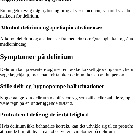
En uregelmæssig døgnrytme og brug af visse medicin, såsom Lysantin, ka
risikoen for delirium.
Alkohol delirium og quetiapin abstinenser
Alkohol delirium og abstinenser fra medicin som Quetiapin kan også udl
medicinindtag.
Symptomer på delirium
Delirium kan præsentere sig med en række forskellige symptomer, herun
søge lægehjælp, hvis man mistænker delirium hos en ældre person.
Stille delir og hypnopompe hallucinationer
Nogle gange kan delirium manifestere sig som stille eller subtile symp
være tegn på en underliggende tilstand.
Protraheret delir og delir dødelighed
Hvis delirium ikke behandles korrekt, kan det udvikle sig til en protrah
at handle hurtigt, hvis man observerer symptomer på delirium.