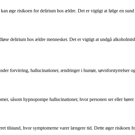
n øge risikoen for delirium hos ældre. Det er vigtigt at følge en sund
øse delirium hos ældre mennesker. Det er vigtigt at undgå alkoholmisbr
der forvirring, hallucinationer, ændringer i humør, søvnforstyrrelser 
tomer, såsom hypnopompe hallucinationer, hvor personen ser eller hører 
eret tilstand, hvor symptomerne varer længere tid. Dette øger risikoen f