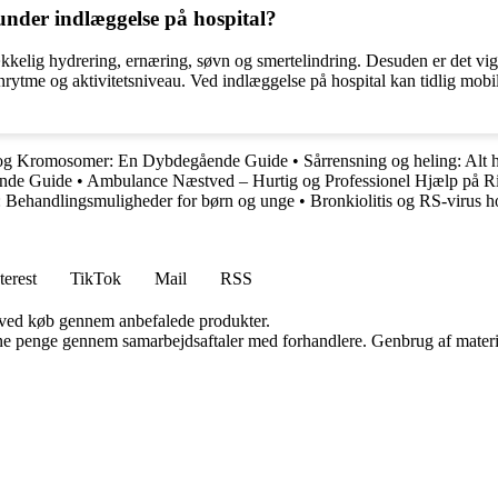
under indlæggelse på hospital?
trækkelig hydrering, ernæring, søvn og smertelindring. Desuden er det v
rytme og aktivitetsniveau. Ved indlæggelse på hospital kan tidlig mobi
og Kromosomer: En Dybdegående Guide
•
Sårrensning og heling: Alt 
ende Guide
•
Ambulance Næstved – Hurtig og Professionel Hjælp på R
 Behandlingsmuligheder for børn og unge
•
Bronkiolitis og RS-virus 
terest
TikTok
Mail
RSS
 ved køb gennem anbefalede produkter.
jene penge gennem samarbejdsaftaler med forhandlere. Genbrug af materi