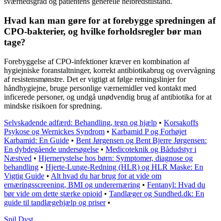
sværhedsgrad og patientens generelle helbredstilstand.
Hvad kan man gøre for at forebygge spredningen af
CPO-bakterier, og hvilke forholdsregler bør man
tage?
Forebyggelse af CPO-infektioner kræver en kombination af
hygiejniske foranstaltninger, korrekt antibiotikabrug og overvågning
af resistensmønstre. Det er vigtigt at følge retningslinjer for
håndhygiejne, bruge personlige værnemidler ved kontakt med
inficerede personer, og undgå unødvendig brug af antibiotika for at
mindske risikoen for spredning.
Selvskadende adfærd: Behandling, tegn og hjælp
•
Korsakoffs
Psykose og Wernickes Syndrom
•
Karbamid P og Forhøjet
Karbamid: En Guide
•
Bent Jørgensen og Bent Bjerre Jørgensen:
En dybdegående undersøgelse
•
Medicoteknik og Bådudstyr i
Næstved
•
Hjernerystelse hos børn: Symptomer, diagnose og
behandling
•
Hjerte-Lunge-Redning (HLR) og HLR Maske: En
Vigtig Guide
•
Alt hvad du har brug for at vide om
ernæringsscreening, BMI og underernæring
•
Fentanyl: Hvad du
bør vide om dette stærke opioid
•
Tandlæger og Sundhed.dk: En
guide til tandlægehjælp og priser
•
S
pil
D
yst