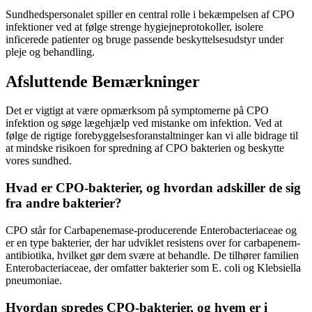
Sundhedspersonalet spiller en central rolle i bekæmpelsen af CPO
infektioner ved at følge strenge hygiejneprotokoller, isolere
inficerede patienter og bruge passende beskyttelsesudstyr under
pleje og behandling.
Afsluttende Bemærkninger
Det er vigtigt at være opmærksom på symptomerne på CPO
infektion og søge lægehjælp ved mistanke om infektion. Ved at
følge de rigtige forebyggelsesforanstaltninger kan vi alle bidrage til
at mindske risikoen for spredning af CPO bakterien og beskytte
vores sundhed.
Hvad er CPO-bakterier, og hvordan adskiller de sig
fra andre bakterier?
CPO står for Carbapenemase-producerende Enterobacteriaceae og
er en type bakterier, der har udviklet resistens over for carbapenem-
antibiotika, hvilket gør dem svære at behandle. De tilhører familien
Enterobacteriaceae, der omfatter bakterier som E. coli og Klebsiella
pneumoniae.
Hvordan spredes CPO-bakterier, og hvem er i