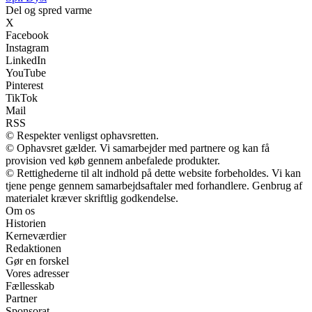
Del og spred varme
X
Facebook
Instagram
LinkedIn
YouTube
Pinterest
TikTok
Mail
RSS
© Respekter venligst ophavsretten.
© Ophavsret gælder. Vi samarbejder med partnere og kan få
provision ved køb gennem anbefalede produkter.
© Rettighederne til alt indhold på dette website forbeholdes. Vi kan
tjene penge gennem samarbejdsaftaler med forhandlere. Genbrug af
materialet kræver skriftlig godkendelse.
Om os
Historien
Kerneværdier
Redaktionen
Gør en forskel
Vores adresser
Fællesskab
Partner
Sponsorat