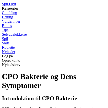
S
pil
D
yst
Kategorier
Gambling
Betting
Vurderinger
Bonus
Tips
Selvudelukkelse
Spil
Slots
Roulette
Nyheder
Log på
Opret konto
Nyhedsbrev
CPO Bakterie og Dens
Symptomer
Introduktion til CPO Bakterie