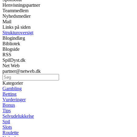
Henvisningspartner
Teammedlem
Nyhedsmedier
Mail
Links på siden
Strukturoversigt
Blogindlæg
Bibliotek
Blogside
RSS
SpilDyst.dk
Net Web
partner@netweb.dk
Kategorier
Gambling
Betting
Vurderinger
Bonus
Tips
Selvudelukkelse
Spil
Slots
Roulette