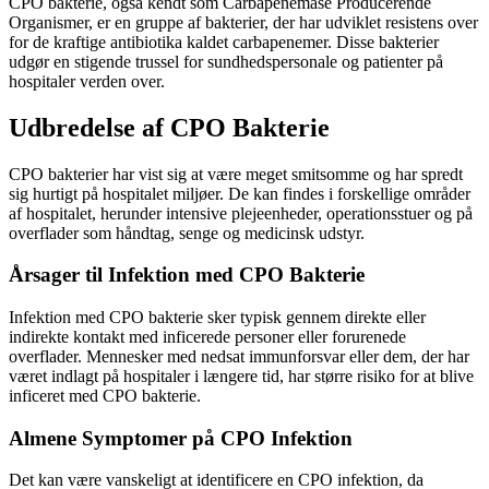
CPO bakterie, også kendt som Carbapenemase Producerende
Organismer, er en gruppe af bakterier, der har udviklet resistens over
for de kraftige antibiotika kaldet carbapenemer. Disse bakterier
udgør en stigende trussel for sundhedspersonale og patienter på
hospitaler verden over.
Udbredelse af CPO Bakterie
CPO bakterier har vist sig at være meget smitsomme og har spredt
sig hurtigt på hospitalet miljøer. De kan findes i forskellige områder
af hospitalet, herunder intensive plejeenheder, operationsstuer og på
overflader som håndtag, senge og medicinsk udstyr.
Årsager til Infektion med CPO Bakterie
Infektion med CPO bakterie sker typisk gennem direkte eller
indirekte kontakt med inficerede personer eller forurenede
overflader. Mennesker med nedsat immunforsvar eller dem, der har
været indlagt på hospitaler i længere tid, har større risiko for at blive
inficeret med CPO bakterie.
Almene Symptomer på CPO Infektion
Det kan være vanskeligt at identificere en CPO infektion, da