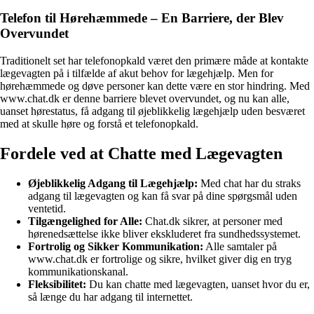
Telefon til Hørehæmmede – En Barriere, der Blev
Overvundet
Traditionelt set har telefonopkald været den primære måde at kontakte
lægevagten på i tilfælde af akut behov for lægehjælp. Men for
hørehæmmede og døve personer kan dette være en stor hindring. Med
www.chat.dk er denne barriere blevet overvundet, og nu kan alle,
uanset hørestatus, få adgang til øjeblikkelig lægehjælp uden besværet
med at skulle høre og forstå et telefonopkald.
Fordele ved at Chatte med Lægevagten
Øjeblikkelig Adgang til Lægehjælp:
Med chat har du straks
adgang til lægevagten og kan få svar på dine spørgsmål uden
ventetid.
Tilgængelighed for Alle:
Chat.dk sikrer, at personer med
hørenedsættelse ikke bliver ekskluderet fra sundhedssystemet.
Fortrolig og Sikker Kommunikation:
Alle samtaler på
www.chat.dk er fortrolige og sikre, hvilket giver dig en tryg
kommunikationskanal.
Fleksibilitet:
Du kan chatte med lægevagten, uanset hvor du er,
så længe du har adgang til internettet.