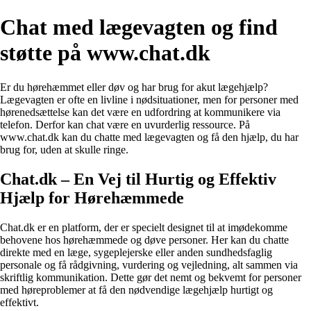
Chat med lægevagten og find
støtte på www.chat.dk
Er du hørehæmmet eller døv og har brug for akut lægehjælp?
Lægevagten er ofte en livline i nødsituationer, men for personer med
hørenedsættelse kan det være en udfordring at kommunikere via
telefon. Derfor kan chat være en uvurderlig ressource. På
www.chat.dk kan du chatte med lægevagten og få den hjælp, du har
brug for, uden at skulle ringe.
Chat.dk – En Vej til Hurtig og Effektiv
Hjælp for Hørehæmmede
Chat.dk er en platform, der er specielt designet til at imødekomme
behovene hos hørehæmmede og døve personer. Her kan du chatte
direkte med en læge, sygeplejerske eller anden sundhedsfaglig
personale og få rådgivning, vurdering og vejledning, alt sammen via
skriftlig kommunikation. Dette gør det nemt og bekvemt for personer
med høreproblemer at få den nødvendige lægehjælp hurtigt og
effektivt.