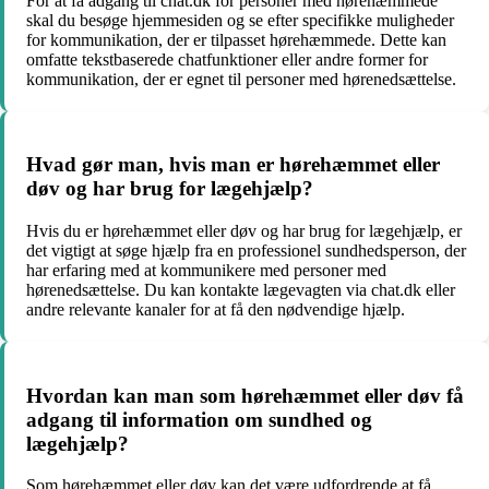
For at få adgang til chat.dk for personer med hørehæmmede
skal du besøge hjemmesiden og se efter specifikke muligheder
for kommunikation, der er tilpasset hørehæmmede. Dette kan
omfatte tekstbaserede chatfunktioner eller andre former for
kommunikation, der er egnet til personer med hørenedsættelse.
Hvad gør man, hvis man er hørehæmmet eller
døv og har brug for lægehjælp?
Hvis du er hørehæmmet eller døv og har brug for lægehjælp, er
det vigtigt at søge hjælp fra en professionel sundhedsperson, der
har erfaring med at kommunikere med personer med
hørenedsættelse. Du kan kontakte lægevagten via chat.dk eller
andre relevante kanaler for at få den nødvendige hjælp.
Hvordan kan man som hørehæmmet eller døv få
adgang til information om sundhed og
lægehjælp?
Som hørehæmmet eller døv kan det være udfordrende at få