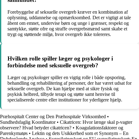
Forebyggelse af seksuelle overgreb kræver en kombination af
oplysning, uddannelse og opmærksomhed. Det er vigtigt at tale
åbent om emnet, undervise børn og unge i grænser, respekt og
samtykke, støtte ofre og straffe overgrebsmænd samt skabe et
trygt og støttende miljø, hvor overgreb ikke tolereres.
Hvilken rolle spiller læger og psykologer i
forbindelse med seksuelle overgreb?
Læger og psykologer spiller en vigtig rolle i både opsporing,
behandling og rehabilitering af personer, der har været udsat for
seksuelle overgreb. De kan hjælpe med at sikre fysisk og
psykisk helbred, tilbyde terapi og støtte samt henvise til
specialiserede centre eller institutioner for yderligere hjælp.
Præhospitalt Center og Den Præhospitale Virksomhed
•
Sundhedsfaglig Koordinator
•
Cikatricen: Hvor længe skal p-vagter
observere? Hvad betyder cikatricen?
•
Koagulationsfaktorer og
Parenkymatøs
•
Lektin og dets Usikkerhed som et Synonym – En
Dybdegående Analyse
•
Sygesikringskort og EU sygesikringskort: En