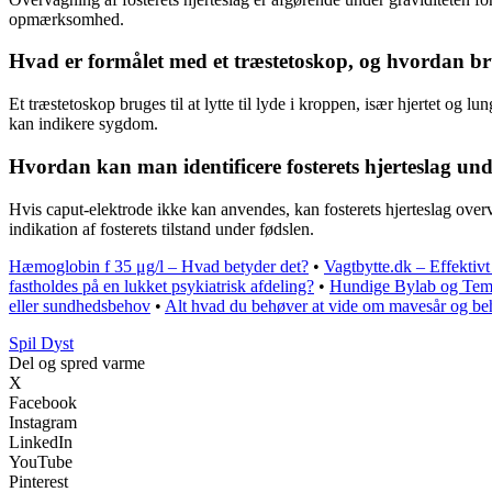
opmærksomhed.
Hvad er formålet med et træstetoskop, og hvordan bru
Et træstetoskop bruges til at lytte til lyde i kroppen, især hjertet o
kan indikere sygdom.
Hvordan kan man identificere fosterets hjerteslag und
Hvis caput-elektrode ikke kan anvendes, kan fosterets hjerteslag overv
indikation af fosterets tilstand under fødslen.
Hæmoglobin f 35 μg/l – Hvad betyder det?
•
Vagtbytte.dk – Effektivt
fastholdes på en lukket psykiatrisk afdeling?
•
Hundige Bylab og Tem
eller sundhedsbehov
•
Alt hvad du behøver at vide om mavesår og be
S
pil
D
yst
Del og spred varme
X
Facebook
Instagram
LinkedIn
YouTube
Pinterest