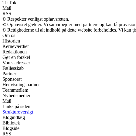
TikTok
Mail
RSS
© Respekter venligst ophavsretten.
© Ophavsret gælder. Vi samarbejder med partnere og kan få provisio
© Rettighederne til alt indhold på dette website forbeholdes. Vi kan 
Om os
Historien
Kerneværdier
Redaktionen
Gør en forskel
Vores adresser
Fællesskab
Partner
Sponsorat
Henvisningspartner
Teammedlem
Nyhedsmedier
Mail
Links på siden
Strukturoversigt
Blogindlæg
Bibliotek
Blogside
RSS