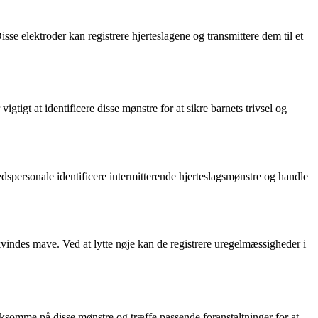
sse elektroder kan registrere hjerteslagene og transmittere dem til et
igtigt at identificere disse mønstre for at sikre barnets trivsel og
hedspersonale identificere intermitterende hjerteslagsmønstre og handle
 kvindes mave. Ved at lytte nøje kan de registrere uregelmæssigheder i
rksomme på disse mønstre og træffe passende foranstaltninger for at