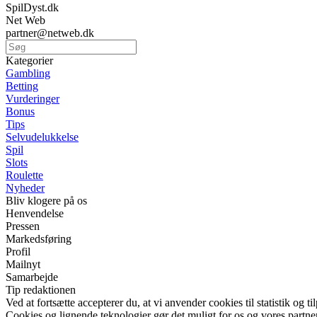
SpilDyst.dk
Net Web
partner@netweb.dk
Kategorier
Gambling
Betting
Vurderinger
Bonus
Tips
Selvudelukkelse
Spil
Slots
Roulette
Nyheder
Bliv klogere på os
Henvendelse
Pressen
Markedsføring
Profil
Mailnyt
Samarbejde
Tip redaktionen
Ved at fortsætte accepterer du, at vi anvender cookies til statistik og ti
Cookies og lignende teknologier gør det muligt for os og vores partner