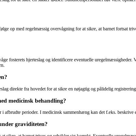
 at følge op med regelmæssig overvågning for at sikre, at barnet fortsat t
åge fosterets hjerteslag og identificere eventuelle uregelmæssigheder. Ve
rn.
en?
slag direkte fra hovedet for at sikre en nøjagtig og pålidelig registrerin
 med medicinsk behandling?
ler i afbrudte perioder. I medicinsk sammenhæng kan det f.eks. beskriv
 under graviditeten?
 at sikre, at barnet trives og udvikler sig korrekt. Eventuelle uregelmæ