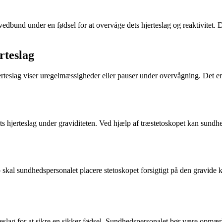
vedbund under en fødsel for at overvåge dets hjerteslag og reaktivitet. Di
rteslag
hjerteslag viser uregelmæssigheder eller pauser under overvågning. Det er v
terets hjerteslag under graviditeten. Ved hjælp af træstetoskopet kan sund
op skal sundhedspersonalet placere stetoskopet forsigtigt på den gravide
teslag for at sikre en sikker fødsel. Sundhedspersonalet bør være opmæ