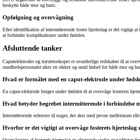
beskytte både mor og barn.
Opfølgning og overvågning
Efter identifikation af intermitterende foster hjerteslag er det vigtigt
at forhindre komplikationer under fødslen.
Afsluttende tanker
Caputelektroder og træstetoskoper er uvurderlige redskaber til at overv
sundhedspersonalet sikre en sikker og sund fødsel for både mor og ba
Hvad er formålet med en caput-elektrode under fødsl
En caput-elektrode bruges under fødslen til at overvåge fosterets hjerte
Hvad betyder begrebet intermitterende i forbindelse
Intermitterende refererer til noget, der sker med jævne mellemrum el
Hvorfor er det vigtigt at overvåge fosterets hjerteslag
Overvågning af fosterets hjerteslag er afgørende under graviditeten for