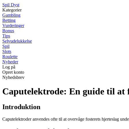
S
pil
D
yst
Kategorier
Gambling
Betting
Vurderinger
Bonus
Tips
Selvudelukkelse
Spil
Slots
Roulette
Nyheder
Log på
Opret konto
Nyhedsbrev
Caputelektrode: En guide til at 
Introduktion
Caputelektroder anvendes ofte til at overvåge fosterets hjerteslag under