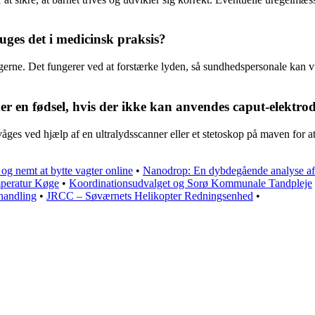
ges det i medicinsk praksis?
g lungerne. Det fungerer ved at forstærke lyden, så sundhedspersonale ka
er en fødsel, hvis der ikke kan anvendes caput-elektro
åges ved hjælp af en ultralydsscanner eller et stetoskop på maven for at
 og nemt at bytte vagter online
•
Nanodrop: En dybdegående analyse af
peratur Køge
•
Koordinationsudvalget og Sorø Kommunale Tandpleje
handling
•
JRCC – Søværnets Helikopter Redningsenhed
•