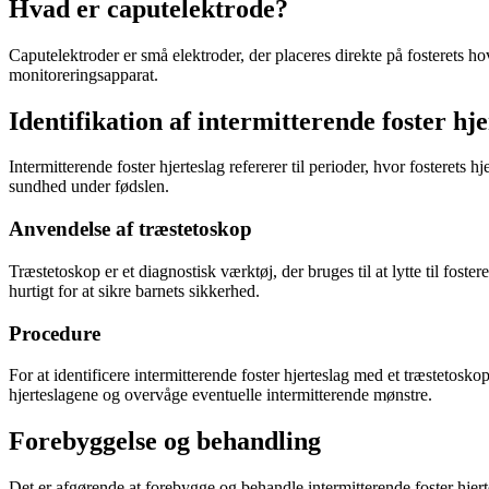
Hvad er caputelektrode?
Caputelektroder er små elektroder, der placeres direkte på fosterets ho
monitoreringsapparat.
Identifikation af intermitterende foster hje
Intermitterende foster hjerteslag refererer til perioder, hvor fosterets 
sundhed under fødslen.
Anvendelse af træstetoskop
Træstetoskop er et diagnostisk værktøj, der bruges til at lytte til fos
hurtigt for at sikre barnets sikkerhed.
Procedure
For at identificere intermitterende foster hjerteslag med et træstetosk
hjerteslagene og overvåge eventuelle intermitterende mønstre.
Forebyggelse og behandling
Det er afgørende at forebygge og behandle intermitterende foster hjer