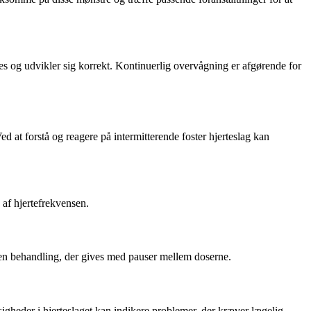
rives og udvikler sig korrekt. Kontinuerlig overvågning er afgørende for
d at forstå og reagere på intermitterende foster hjerteslag kan
g af hjertefrekvensen.
e en behandling, der gives med pauser mellem doserne.
ssigheder i hjerteslaget kan indikere problemer, der kræver lægelig