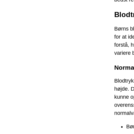
Blodt
Børns bl
for at id
forstå, 
variere 
Normal
Blodtryk
højde. D
kunne o
overenss
normalvæ
Bør