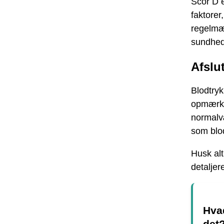
Scor D e
faktorer
regelmæ
sundheds
Afslu
Blodtryk
opmærks
normalvæ
som blod
Husk alt
detaljer
Hvad
det