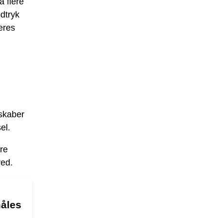
å flere
odtryk
eres
dskaber
el.
re
red.
måles