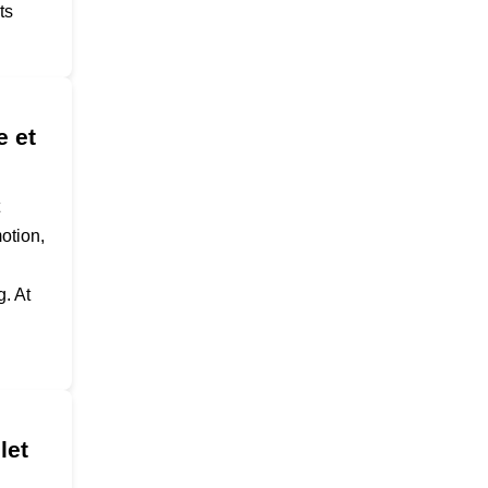
ts
e et
otion,
. At
let