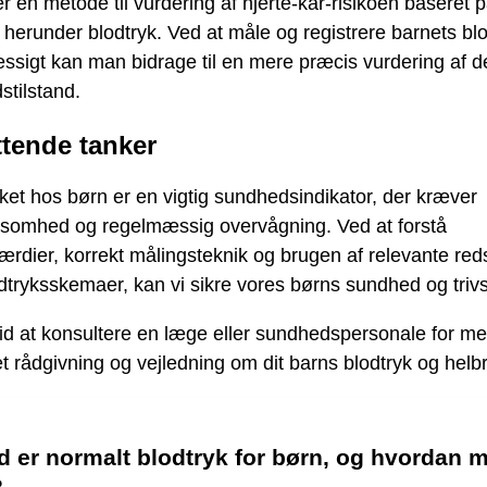
r en metode til vurdering af hjerte-kar-risikoen baseret p
, herunder blodtryk. Ved at måle og registrere barnets bl
ssigt kan man bidrage til en mere præcis vurdering af d
tilstand.
ttende tanker
ket hos børn er en vigtig sundhedsindikator, der kræver
omhed og regelmæssig overvågning. Ved at forstå
rdier, korrekt målingsteknik og brugen af relevante re
tryksskemaer, kan vi sikre vores børns sundhed og trivs
id at konsultere en læge eller sundhedspersonale for me
et rådgivning og vejledning om dit barns blodtryk og helb
 er normalt blodtryk for børn, og hvordan 
?