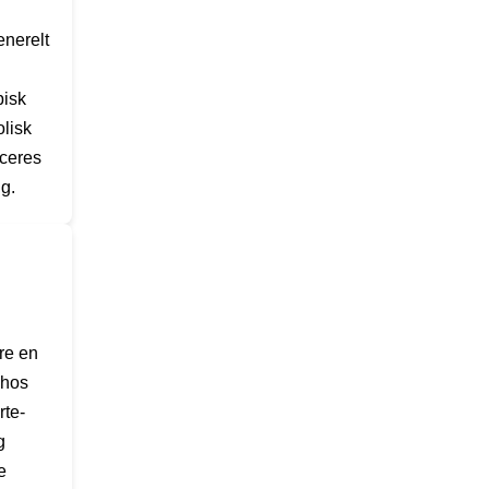
enerelt
pisk
lisk
aceres
g.
re en
 hos
rte-
g
e