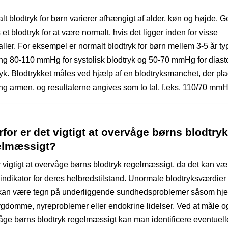
t blodtryk for børn varierer afhængigt af alder, køn og højde. G
et blodtryk for at være normalt, hvis det ligger inden for visse
aller. For eksempel er normalt blodtryk for børn mellem 3-5 år ty
ng 80-110 mmHg for systolisk blodtryk og 50-70 mmHg for diasto
ryk. Blodtrykket måles ved hjælp af en blodtryksmanchet, der pl
ng armen, og resultaterne angives som to tal, f.eks. 110/70 mmH
for er det vigtigt at overvåge børns blodtryk
elmæssigt?
r vigtigt at overvåge børns blodtryk regelmæssigt, da det kan væ
 indikator for deres helbredstilstand. Unormale blodtryksværdier
kan være tegn på underliggende sundhedsproblemer såsom hje
ygdomme, nyreproblemer eller endokrine lidelser. Ved at måle o
åge børns blodtryk regelmæssigt kan man identificere eventuell