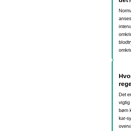
Normal
anses 
interv
omkri
blodt
omkri
Hvor
reg
Det e
vigtig
børn 
kar-s
overv