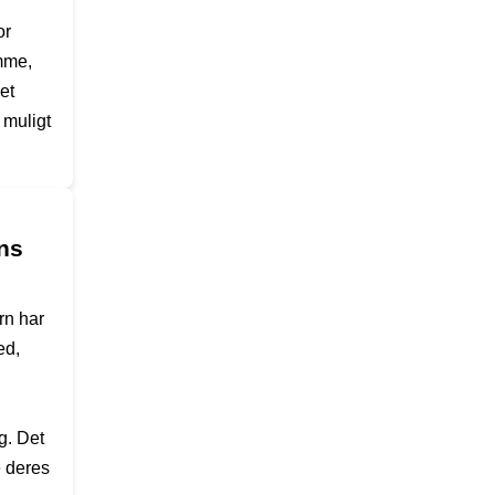
or
omme,
et
 muligt
ns
rn har
ed,
g. Det
e deres