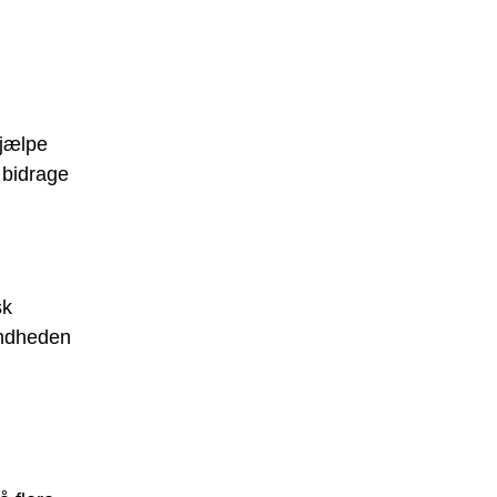
hjælpe
 bidrage
sk
sundheden