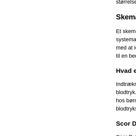
størrels
Skema
Et skema
systemat
med at i
til en b
Hvad e
Indtrækn
blodtryk
hos børn
blodtryks
Scor D