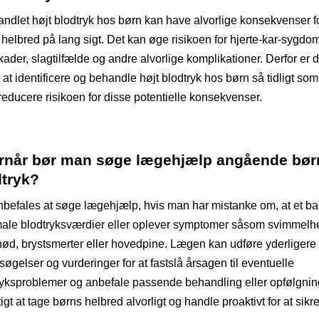
ndlet højt blodtryk hos børn kan have alvorlige konsekvenser f
 helbred på lang sigt. Det kan øge risikoen for hjerte-kar-sygd
ader, slagtilfælde og andre alvorlige komplikationer. Derfor er d
t at identificere og behandle højt blodtryk hos børn så tidligt som
 reducere risikoen for disse potentielle konsekvenser.
rnår bør man søge lægehjælp angående bør
dtryk?
nbefales at søge lægehjælp, hvis man har mistanke om, at et ba
ale blodtryksværdier eller oplever symptomer såsom svimmelh
ød, brystsmerter eller hovedpine. Lægen kan udføre yderligere
øgelser og vurderinger for at fastslå årsagen til eventuelle
ryksproblemer og anbefale passende behandling eller opfølgnin
tigt at tage børns helbred alvorligt og handle proaktivt for at sikr