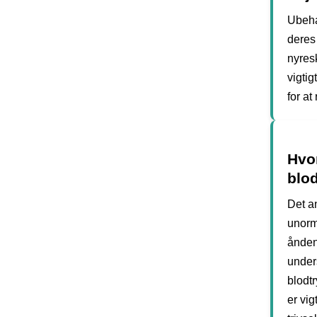
Ubeha
deres
nyresk
vigtig
for at
Hvo
blo
Det a
unorm
ånden
unders
blodt
er vig