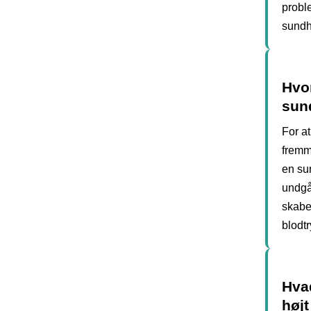
proble
sundh
Hvo
sun
For at
fremme
en su
undgå
skabe 
blodt
Hva
højt