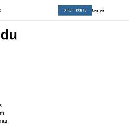
OPRET KONTO
E
Log på
 du
s
om
 man