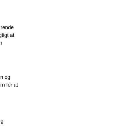
ørende
gtigt at
an
øn og
rn for at
Hg