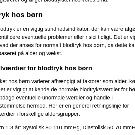
ryk hos børn
odtryk er en vigtig sundhedsindikator, der kan være afg
entificere eventuelle problemer eller risici tidligt. Det er vi
hvad der anses for normalt blodtryk hos børn, da dette k
baseret på alder og vækst.
værdier for blodtryk hos børn
ket hos børn varierer afhængigt af faktorer som alder, k
et er vigtigt at kende de normale blodtryksværdier for bø
pdage eventuelle unormale værdier og handle i
temmelse hermed. Her er en generel retningslinje for
rdier i forskellige aldersgrupper:
n 1-3 år: Systolisk 80-110 mmHg, Diastolisk 50-70 mm