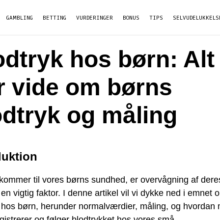
GAMBLING
BETTING
VURDERINGER
BONUS
TIPS
SELVUDELUKKELS
odtryk hos børn: Alt
r vide om børns
odtryk og måling
duktion
 kommer til vores børns sundhed, er overvågning af dere
 en vigtig faktor. I denne artikel vil vi dykke ned i emnet 
k hos børn, herunder normalværdier, måling, og hvordan
gistrerer og følger blodtrykket hos vores små.