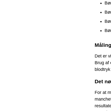
Bør
Bør
Bør
Bør
Måling
Det er v
Brug af 
blodtryk
Det nø
For at m
manchetb
resultat