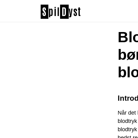
S
pil
D
yst
Bl
bø
bl
Intro
Når det
blodtryk
blodtry
bedst re