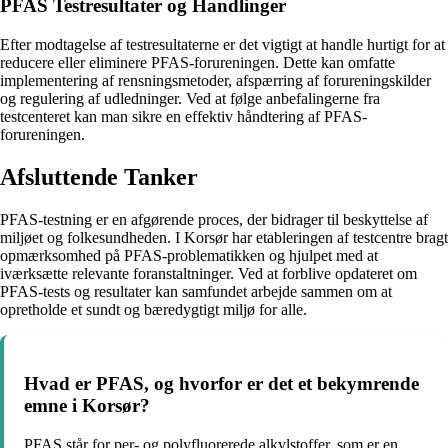
PFAS Testresultater og Handlinger
Efter modtagelse af testresultaterne er det vigtigt at handle hurtigt for at
reducere eller eliminere PFAS-forureningen. Dette kan omfatte
implementering af rensningsmetoder, afspærring af forureningskilder
og regulering af udledninger. Ved at følge anbefalingerne fra
testcenteret kan man sikre en effektiv håndtering af PFAS-
forureningen.
Afsluttende Tanker
PFAS-testning er en afgørende proces, der bidrager til beskyttelse af
miljøet og folkesundheden. I Korsør har etableringen af testcentre bragt
opmærksomhed på PFAS-problematikken og hjulpet med at
iværksætte relevante foranstaltninger. Ved at forblive opdateret om
PFAS-tests og resultater kan samfundet arbejde sammen om at
opretholde et sundt og bæredygtigt miljø for alle.
Hvad er PFAS, og hvorfor er det et bekymrende
emne i Korsør?
PFAS står for per- og polyfluorerede alkylstoffer, som er en