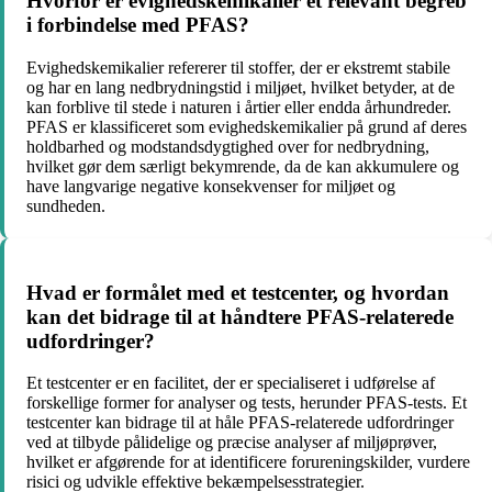
Hvorfor er evighedskemikalier et relevant begreb
i forbindelse med PFAS?
Evighedskemikalier refererer til stoffer, der er ekstremt stabile
og har en lang nedbrydningstid i miljøet, hvilket betyder, at de
kan forblive til stede i naturen i årtier eller endda århundreder.
PFAS er klassificeret som evighedskemikalier på grund af deres
holdbarhed og modstandsdygtighed over for nedbrydning,
hvilket gør dem særligt bekymrende, da de kan akkumulere og
have langvarige negative konsekvenser for miljøet og
sundheden.
Hvad er formålet med et testcenter, og hvordan
kan det bidrage til at håndtere PFAS-relaterede
udfordringer?
Et testcenter er en facilitet, der er specialiseret i udførelse af
forskellige former for analyser og tests, herunder PFAS-tests. Et
testcenter kan bidrage til at håle PFAS-relaterede udfordringer
ved at tilbyde pålidelige og præcise analyser af miljøprøver,
hvilket er afgørende for at identificere forureningskilder, vurdere
risici og udvikle effektive bekæmpelsesstrategier.