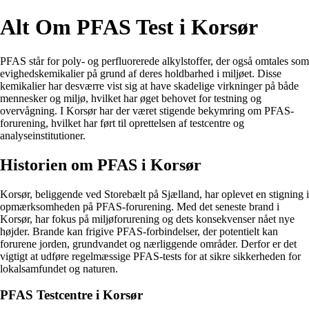
Alt Om PFAS Test i Korsør
PFAS står for poly- og perfluorerede alkylstoffer, der også omtales som
evighedskemikalier på grund af deres holdbarhed i miljøet. Disse
kemikalier har desværre vist sig at have skadelige virkninger på både
mennesker og miljø, hvilket har øget behovet for testning og
overvågning. I Korsør har der været stigende bekymring om PFAS-
forurening, hvilket har ført til oprettelsen af testcentre og
analyseinstitutioner.
Historien om PFAS i Korsør
Korsør, beliggende ved Storebælt på Sjælland, har oplevet en stigning i
opmærksomheden på PFAS-forurening. Med det seneste brand i
Korsør, har fokus på miljøforurening og dets konsekvenser nået nye
højder. Brande kan frigive PFAS-forbindelser, der potentielt kan
forurene jorden, grundvandet og nærliggende områder. Derfor er det
vigtigt at udføre regelmæssige PFAS-tests for at sikre sikkerheden for
lokalsamfundet og naturen.
PFAS Testcentre i Korsør