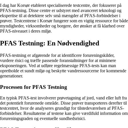
I dag har Korsør etableret specialiserede testcentre, der fokuserer på
PFAS-testning. Disse centre er udstyret med avanceret teknologi og
ekspertise til at detektere selv små mængder af PFAS-forbindelser i
prøver. Testcentrene i Korsør fungerer som en vigtig ressource for både
myndigheder, virksomheder og borgere, der ønsker at få klarhed over
PFAS-niveauet i deres miljø.
PFAS Testning: En Nødvendighed
PFAS-testning er afgørende for at identificere forureningskilder,
vurdere risici og træffe passende foranstaltninger for at minimere
eksponeringen. Ved at udføre regelmæssige PFAS-tests kan man
opretholde et sundt miljø og beskytte vandressourcerne for kommende
generationer.
Processen for PFAS Testning
En typisk PFAS-test involverer prøvetagning af jord, vand eller luft fra
det potentielt forurenede område. Disse prøver transporteres derefter til
testcentret, hvor de analyseres grundigt for tilstedeværelsen af PFAS-
forbindelser. Resultaterne af testene kan give værdifuld information om
forureningsgraden og eventuelle sundhedsrisici.