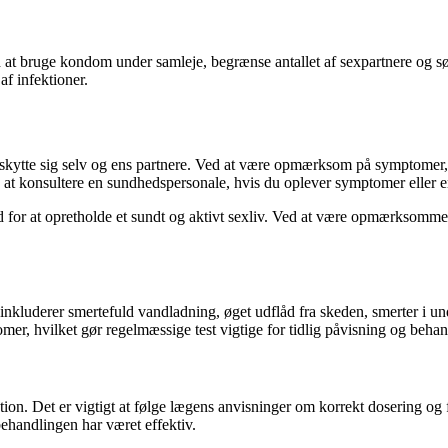
 at bruge kondom under samleje, begrænse antallet af sexpartnere og sør
af infektioner.
beskytte sig selv og ens partnere. Ved at være opmærksom på symptomer
 at konsultere en sundhedspersonale, hvis du oplever symptomer eller e
ed for at opretholde et sundt og aktivt sexliv. Ved at være opmærksomm
kluderer smertefuld vandladning, øget udflåd fra skeden, smerter i und
, hvilket gør regelmæssige test vigtige for tidlig påvisning og behan
on. Det er vigtigt at følge lægens anvisninger om korrekt dosering og fu
 behandlingen har været effektiv.