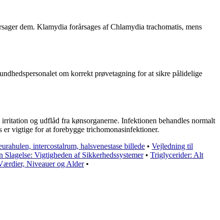
forårsager dem. Klamydia forårsages af Chlamydia trachomatis, mens
 sundhedspersonalet om korrekt prøvetagning for at sikre pålidelige
 irritation og udflåd fra kønsorganerne. Infektionen behandles normalt
s er vigtige for at forebygge trichomonasinfektioner.
leurahulen, intercostalrum, halsvenestase billede
•
Vejledning til
n Slagelse: Vigtigheden af Sikkerhedssystemer
•
Triglycerider: Alt
ærdier, Niveauer og Alder
•