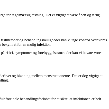
ge for regelmæssig testning. Det er vigtigt at være åben og ærlig
, testmetoder og behandlingsmuligheder kan vi tage kontrol over vores
r bekymret for en mulig infektion.
e på risici, symptomer og forebyggelsesmetoder kan vi bevare vores
erlivet og blødning mellem menstruationerne. Det er dog vigtigt at
dling.
ldføre hele behandlingsforløbet for at sikre, at infektionen er helt