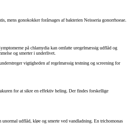
tis, mens gonokokker forårsages af bakterien Neisseria gonorrhoeae.
. Symptomerne på chlamydia kan omfatte uregelmæssig udflåd og
else og smerter i underlivet.
nderstreger vigtigheden af regelmæssig testning og screening for
uren for at sikre en effektiv heling. Der findes forskellige
om unormal udflåd, kløe og smerte ved vandladning. En trichomonas