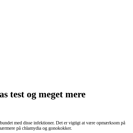
s test og meget mere
rbundet med disse infektioner. Det er vigtigt at være opmærksom på
se nærmere på chlamydia og gonokokker.